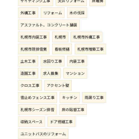
サイディング工事
天井リフォーム
床暖房
外構工事
リフォーム
木の伐採
アスファルト、コンクリート舗装
札幌市内装工事
札幌市
札幌市外構工事
札幌市除排雪業
看板修繕
札幌市増築工事
土木工事
水回り工事
内装工事
造園工事
求人募集
マンション
クロス工事
アクセント壁
雪止めフェンス工事
キッチン
雨漏り工事
札幌市シーズン排雪
床の貼替工事
収納スペース
ドア修繕工事
ユニットバスのリフォーム