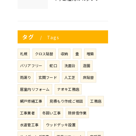
タグ
Tags
札幌
クロス貼替
収納
畳
増築
バリアフリー
蛇口
洗面台
造園
雨漏り
玄関フード
人工芝
床貼替
居室内リフォーム
ナオキ工務店
網戸修繕工事
見積もり作成ご相談
工務店
工事業者
冬囲い工事
除排雪作業
水道管工事
ウッドデッキ設置