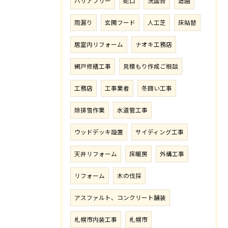
バリアフリー
蛇口
洗面台
造園
雨漏り
玄関フード
人工芝
床貼替
居室内リフォーム
ナオキ工務店
網戸修繕工事
見積もり作成ご相談
工務店
工事業者
冬囲い工事
除排雪作業
水道管工事
ウッドデッキ設置
サイディング工事
天井リフォーム
床暖房
外構工事
リフォーム
木の伐採
アスファルト、コンクリート舗装
札幌市内装工事
札幌市