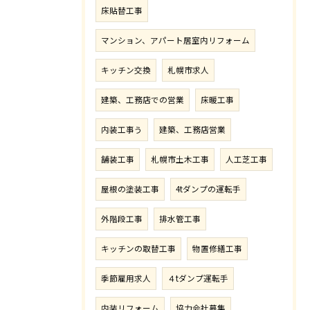
床貼替工事
マンション、アパート居室内リフォーム
キッチン交換
札幌市求人
建築、工務店での営業
床暖工事
内装工事う
建築、工務店営業
舗装工事
札幌市土木工事
人工芝工事
屋根の塗装工事
4tダンプの運転手
外階段工事
排水管工事
キッチンの取替工事
物置修繕工事
季節雇用求人
４tダンプ運転手
内装リフォーム
協力会社募集