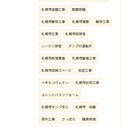
札幌市造園工事
庭園修繕
札幌市解体工事
札幌市増築
解体工事
札幌市工事
札幌市除排雪
シーズン排雪
ダンプの運転手
札幌市除雪業者
札幌市屋根工事
札幌市収納スペース
剪定工事
ナオキコウムテン
札幌市近郊工事
ユニットバスリフォーム
札幌市ダンプ求人
札幌市 床暖
窓の工事
さっぽろ
暖房修理