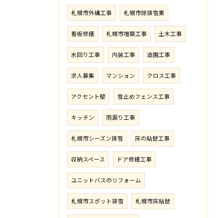
札幌市外構工事
札幌市除排雪業
看板修繕
札幌市増築工事
土木工事
水回り工事
内装工事
造園工事
求人募集
マンション
クロス工事
アクセント壁
雪止めフェンス工事
キッチン
雨漏り工事
札幌市シーズン排雪
床の貼替工事
収納スペース
ドア修繕工事
ユニットバスのリフォーム
札幌市スポット排雪
札幌市床貼替