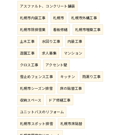
アスファルト、コンクリート舗装
札幌市内装工事
札幌市
札幌市外構工事
札幌市除排雪業
看板修繕
札幌市増築工事
土木工事
水回り工事
内装工事
造園工事
求人募集
マンション
クロス工事
アクセント壁
雪止めフェンス工事
キッチン
雨漏り工事
札幌市シーズン排雪
床の貼替工事
収納スペース
ドア修繕工事
ユニットバスのリフォーム
札幌市スポット排雪
札幌市床貼替