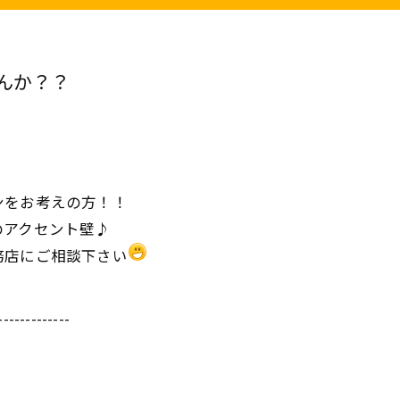
んか？？
ンをお考えの方！！
のアクセント壁♪
務店にご相談下さい
-------------