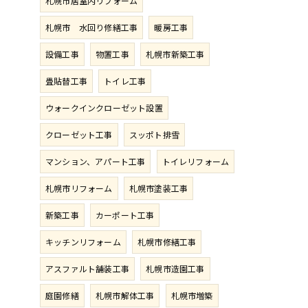
札幌市居室内リフォーム
札幌市 水回り修繕工事
暖房工事
設備工事
物置工事
札幌市新築工事
畳貼替工事
トイレ工事
ウォークインクローゼット設置
クローゼット工事
スッポト排雪
マンション、アパート工事
トイレリフォーム
札幌市リフォーム
札幌市塗装工事
新築工事
カーポート工事
キッチンリフォーム
札幌市修繕工事
アスファルト舗装工事
札幌市造園工事
庭園修繕
札幌市解体工事
札幌市増築