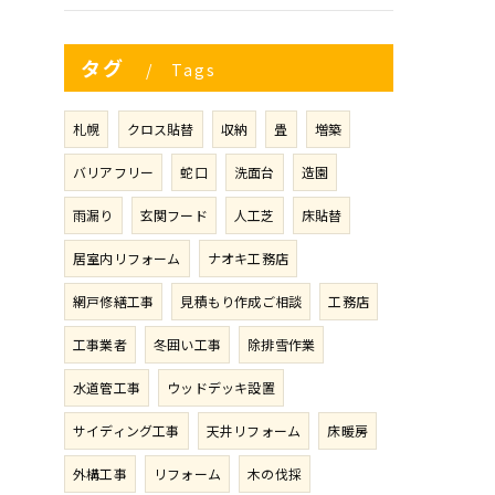
タグ
Tags
札幌
クロス貼替
収納
畳
増築
バリアフリー
蛇口
洗面台
造園
雨漏り
玄関フード
人工芝
床貼替
居室内リフォーム
ナオキ工務店
網戸修繕工事
見積もり作成ご相談
工務店
工事業者
冬囲い工事
除排雪作業
水道管工事
ウッドデッキ設置
サイディング工事
天井リフォーム
床暖房
外構工事
リフォーム
木の伐採