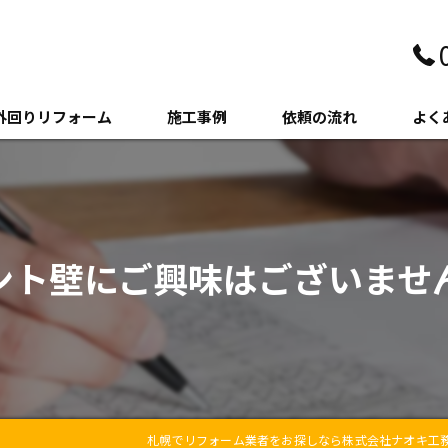
外回りリフォーム
施工事例
依頼の流れ
よく
壁・サイディング
クステリア
ント壁にご興味はございませ
木・増築
札幌でリフォーム業者をお探しなら株式会社ナオキ工