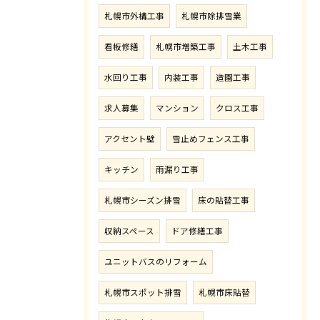
札幌市外構工事
札幌市除排雪業
看板修繕
札幌市増築工事
土木工事
水回り工事
内装工事
造園工事
求人募集
マンション
クロス工事
アクセント壁
雪止めフェンス工事
キッチン
雨漏り工事
札幌市シーズン排雪
床の貼替工事
収納スペース
ドア修繕工事
ユニットバスのリフォーム
札幌市スポット排雪
札幌市床貼替