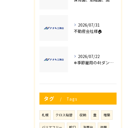
2026/07/31
不動産会社様🏠
2026/07/22
❄季節雇用の4tダンプの運転手募集⛄
タグ
Tags
札幌
クロス貼替
収納
畳
増築
バリアフリー
蛇口
洗面台
造園