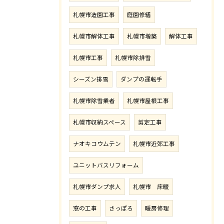
札幌市造園工事
庭園修繕
札幌市解体工事
札幌市増築
解体工事
札幌市工事
札幌市除排雪
シーズン排雪
ダンプの運転手
札幌市除雪業者
札幌市屋根工事
札幌市収納スペース
剪定工事
ナオキコウムテン
札幌市近郊工事
ユニットバスリフォーム
札幌市ダンプ求人
札幌市 床暖
窓の工事
さっぽろ
暖房修理