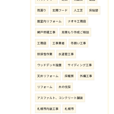
雨漏り
玄関フード
人工芝
床貼替
居室内リフォーム
ナオキ工務店
網戸修繕工事
見積もり作成ご相談
工務店
工事業者
冬囲い工事
除排雪作業
水道管工事
ウッドデッキ設置
サイディング工事
天井リフォーム
床暖房
外構工事
リフォーム
木の伐採
アスファルト、コンクリート舗装
札幌市内装工事
札幌市