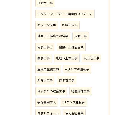
床貼替工事
マンション、アパート居室内リフォーム
キッチン交換
札幌市求人
建築、工務店での営業
床暖工事
内装工事う
建築、工務店営業
舗装工事
札幌市土木工事
人工芝工事
屋根の塗装工事
4tダンプの運転手
外階段工事
排水管工事
キッチンの取替工事
物置修繕工事
季節雇用求人
４tダンプ運転手
内装リフォーム
協力会社募集