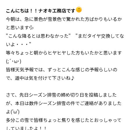
こんにちは！！ナオキ工務店です
今朝は、急に景色が雪景色で驚かれた方ばかりもいるか
と思います💦
"こんな降るとは思わなかった" "まだタイヤ交換してな
いよ・・・"
等々ちょっと朝からヒヤヒヤした方もいたかと思います
(;´･ω･)
皆様天気予報では、ずっとこんな感じの予報らしいの
で、道中は気を付けて下さいね♪
さて、先日シーズン排雪の締め切り日を投稿しました
が、本日は数件シーズン排雪の件でご連絡がありました
よ('ω')
多分この雪で皆様ちょっと焦りを感じたとおっしゃって
していましたよ！！