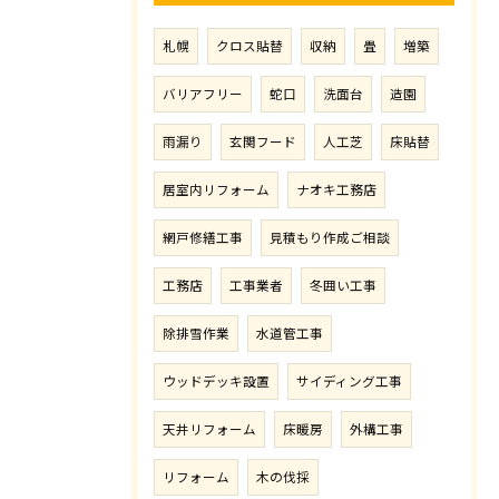
札幌
クロス貼替
収納
畳
増築
バリアフリー
蛇口
洗面台
造園
雨漏り
玄関フード
人工芝
床貼替
居室内リフォーム
ナオキ工務店
網戸修繕工事
見積もり作成ご相談
工務店
工事業者
冬囲い工事
除排雪作業
水道管工事
ウッドデッキ設置
サイディング工事
天井リフォーム
床暖房
外構工事
リフォーム
木の伐採