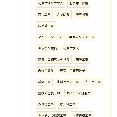
札幌市ダンプ求人
札幌市 床暖
窓の工事
さっぽろ
暖房修理
床貼替工事
マンション、アパート居室内リフォーム
キッチン交換
札幌市求人
建築、工務店での営業
床暖工事
内装工事う
建築、工務店営業
舗装工事
札幌市土木工事
人工芝工事
屋根の塗装工事
4tダンプの運転手
外階段工事
排水管工事
キッチンの取替工事
物置修繕工事