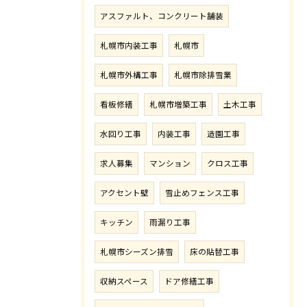
アスファルト、コンクリート舗装
札幌市内装工事
札幌市
札幌市外構工事
札幌市除排雪業
看板修繕
札幌市増築工事
土木工事
水回り工事
内装工事
造園工事
求人募集
マンション
クロス工事
アクセント壁
雪止めフェンス工事
キッチン
雨漏り工事
札幌市シーズン排雪
床の貼替工事
収納スペース
ドア修繕工事