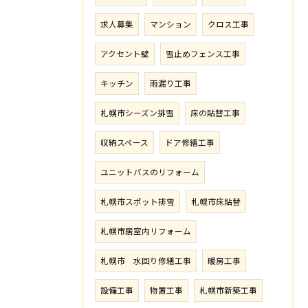
求人募集
マンション
クロス工事
アクセント壁
雪止めフェンス工事
キッチン
雨漏り工事
札幌市シーズン排雪
床の貼替工事
収納スペース
ドア修繕工事
ユニットバスのリフォーム
札幌市スポット排雪
札幌市床貼替
札幌市居室内リフォーム
札幌市 水回り修繕工事
暖房工事
設備工事
物置工事
札幌市新築工事