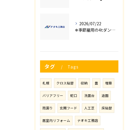
2026/07/22
❄季節雇用の4tダンプの運転手募集⛄
タグ
Tags
札幌
クロス貼替
収納
畳
増築
バリアフリー
蛇口
洗面台
造園
雨漏り
玄関フード
人工芝
床貼替
居室内リフォーム
ナオキ工務店