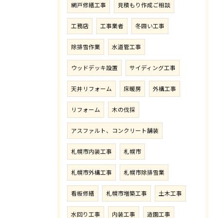
網戸修繕工事
見積もり作成ご相談
工務店
工事業者
冬囲い工事
除排雪作業
水道管工事
ウッドデッキ設置
サイディング工事
天井リフォーム
床暖房
外構工事
リフォーム
木の伐採
アスファルト、コンクリート舗装
札幌市内装工事
札幌市
札幌市外構工事
札幌市除排雪業
看板修繕
札幌市増築工事
土木工事
水回り工事
内装工事
造園工事