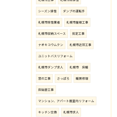
シーズン排雪
ダンプの運転手
札幌市除雪業者
札幌市屋根工事
札幌市収納スペース
剪定工事
ナオキコウムテン
札幌市近郊工事
ユニットバスリフォーム
札幌市ダンプ求人
札幌市 床暖
窓の工事
さっぽろ
暖房修理
床貼替工事
マンション、アパート居室内リフォーム
キッチン交換
札幌市求人