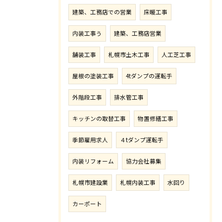
建築、工務店での営業
床暖工事
内装工事う
建築、工務店営業
舗装工事
札幌市土木工事
人工芝工事
屋根の塗装工事
4tダンプの運転手
外階段工事
排水管工事
キッチンの取替工事
物置修繕工事
季節雇用求人
４tダンプ運転手
内装リフォーム
協力会社募集
札幌市建設業
札幌内装工事
水回り
カーポート