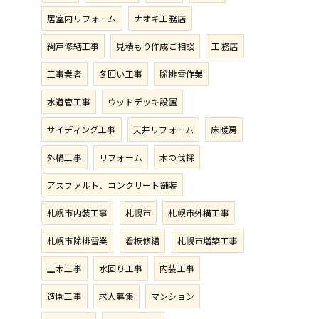
居室内リフォーム
ナオキ工務店
網戸修繕工事
見積もり作成ご相談
工務店
工事業者
冬囲い工事
除排雪作業
水道管工事
ウッドデッキ設置
サイディング工事
天井リフォーム
床暖房
外構工事
リフォーム
木の伐採
アスファルト、コンクリート舗装
札幌市内装工事
札幌市
札幌市外構工事
札幌市除排雪業
看板修繕
札幌市増築工事
土木工事
水回り工事
内装工事
造園工事
求人募集
マンション