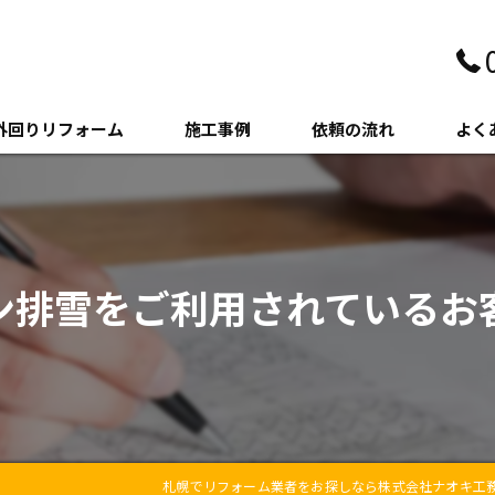
外回りリフォーム
施工事例
依頼の流れ
よく
壁・サイディング
クステリア
ン排雪をご利用されているお
木・増築
札幌でリフォーム業者をお探しなら株式会社ナオキ工