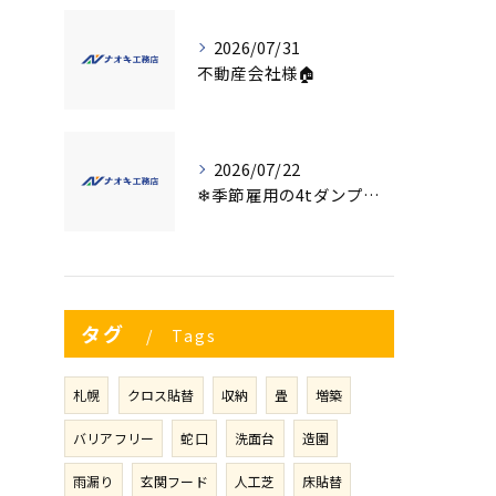
2026/07/31
不動産会社様🏠
2026/07/22
❄季節雇用の4tダンプの運転手募集⛄
タグ
Tags
札幌
クロス貼替
収納
畳
増築
バリアフリー
蛇口
洗面台
造園
雨漏り
玄関フード
人工芝
床貼替