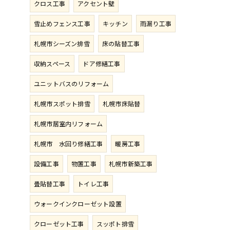
クロス工事
アクセント壁
雪止めフェンス工事
キッチン
雨漏り工事
札幌市シーズン排雪
床の貼替工事
収納スペース
ドア修繕工事
ユニットバスのリフォーム
札幌市スポット排雪
札幌市床貼替
札幌市居室内リフォーム
札幌市 水回り修繕工事
暖房工事
設備工事
物置工事
札幌市新築工事
畳貼替工事
トイレ工事
ウォークインクローゼット設置
クローゼット工事
スッポト排雪