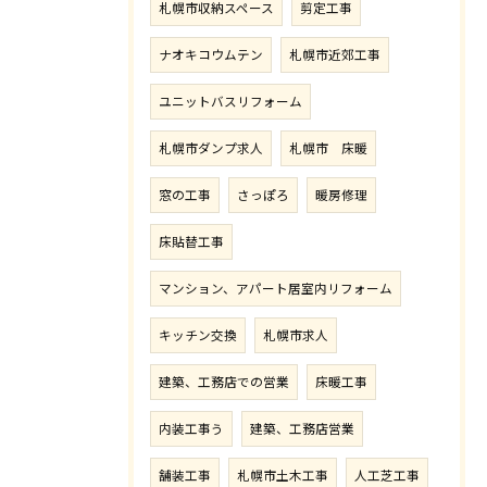
札幌市収納スペース
剪定工事
ナオキコウムテン
札幌市近郊工事
ユニットバスリフォーム
札幌市ダンプ求人
札幌市 床暖
窓の工事
さっぽろ
暖房修理
床貼替工事
マンション、アパート居室内リフォーム
キッチン交換
札幌市求人
建築、工務店での営業
床暖工事
内装工事う
建築、工務店営業
舗装工事
札幌市土木工事
人工芝工事