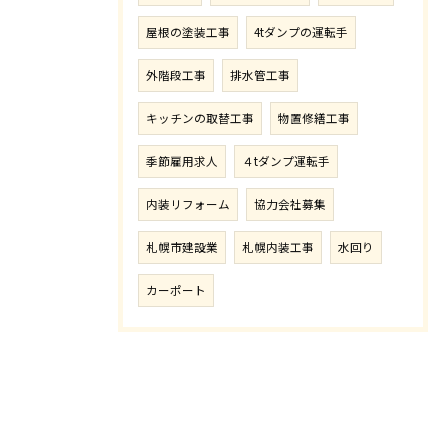
屋根の塗装工事
4tダンプの運転手
外階段工事
排水管工事
キッチンの取替工事
物置修繕工事
季節雇用求人
４tダンプ運転手
内装リフォーム
協力会社募集
札幌市建設業
札幌内装工事
水回り
カーポート