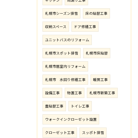
キッチン
雨漏り工事
札幌市シーズン排雪
床の貼替工事
収納スペース
ドア修繕工事
ユニットバスのリフォーム
札幌市スポット排雪
札幌市床貼替
札幌市居室内リフォーム
札幌市 水回り修繕工事
暖房工事
設備工事
物置工事
札幌市新築工事
畳貼替工事
トイレ工事
ウォークインクローゼット設置
クローゼット工事
スッポト排雪