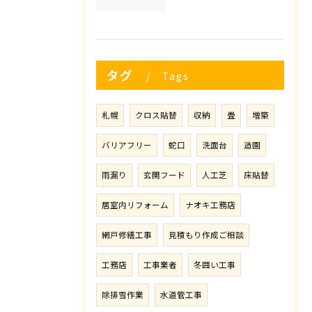
タグ
Tags
札幌
クロス貼替
収納
畳
増築
バリアフリー
蛇口
洗面台
造園
雨漏り
玄関フード
人工芝
床貼替
居室内リフォーム
ナオキ工務店
網戸修繕工事
見積もり作成ご相談
工務店
工事業者
冬囲い工事
除排雪作業
水道管工事