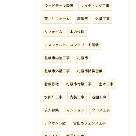
ウッドデッキ設置
サイディング工事
天井リフォーム
床暖房
外構工事
リフォーム
木の伐採
アスファルト、コンクリート舗装
札幌市内装工事
札幌市
札幌市外構工事
札幌市除排雪業
看板修繕
札幌市増築工事
土木工事
水回り工事
内装工事
造園工事
求人募集
マンション
クロス工事
アクセント壁
雪止めフェンス工事