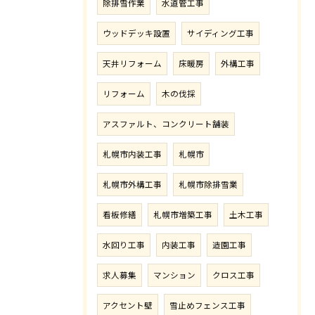
除排雪作業
水道管工事
ウッドデッキ設置
サイディング工事
天井リフォーム
床暖房
外構工事
リフォーム
木の伐採
アスファルト、コンクリート舗装
札幌市内装工事
札幌市
札幌市外構工事
札幌市除排雪業
看板修繕
札幌市増築工事
土木工事
水回り工事
内装工事
造園工事
求人募集
マンション
クロス工事
アクセント壁
雪止めフェンス工事