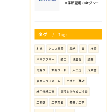
❄季節雇用の4tダンプの運転手募集⛄
タグ
Tags
札幌
クロス貼替
収納
畳
増築
バリアフリー
蛇口
洗面台
造園
雨漏り
玄関フード
人工芝
床貼替
居室内リフォーム
ナオキ工務店
網戸修繕工事
見積もり作成ご相談
工務店
工事業者
冬囲い工事