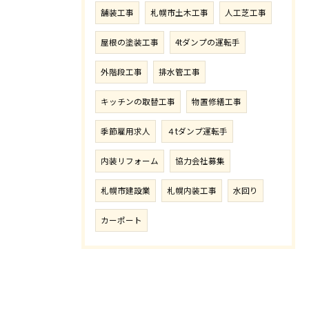
舗装工事
札幌市土木工事
人工芝工事
屋根の塗装工事
4tダンプの運転手
外階段工事
排水管工事
キッチンの取替工事
物置修繕工事
季節雇用求人
４tダンプ運転手
内装リフォーム
協力会社募集
札幌市建設業
札幌内装工事
水回り
カーポート