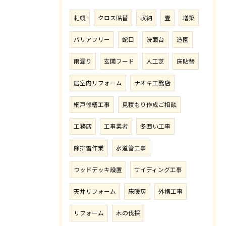
札幌
クロス貼替
収納
畳
増築
バリアフリー
蛇口
洗面台
造園
雨漏り
玄関フード
人工芝
床貼替
居室内リフォーム
ナオキ工務店
網戸修繕工事
見積もり作成ご相談
工務店
工事業者
冬囲い工事
除排雪作業
水道管工事
ウッドデッキ設置
サイディング工事
天井リフォーム
床暖房
外構工事
リフォーム
木の伐採