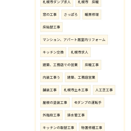
札幌市ダンプ求人
札幌市 床暖
窓の工事
さっぽろ
暖房修理
床貼替工事
マンション、アパート居室内リフォーム
キッチン交換
札幌市求人
建築、工務店での営業
床暖工事
内装工事う
建築、工務店営業
舗装工事
札幌市土木工事
人工芝工事
屋根の塗装工事
4tダンプの運転手
外階段工事
排水管工事
キッチンの取替工事
物置修繕工事