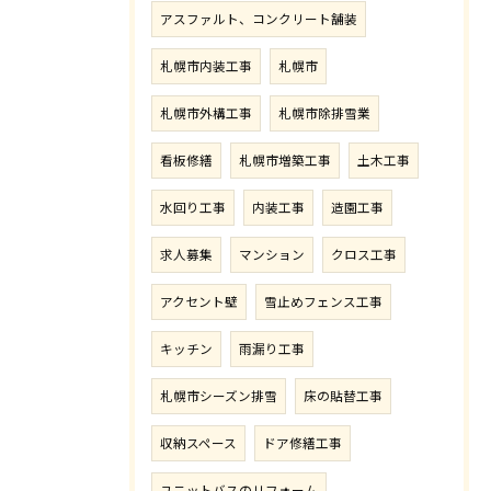
アスファルト、コンクリート舗装
札幌市内装工事
札幌市
札幌市外構工事
札幌市除排雪業
看板修繕
札幌市増築工事
土木工事
水回り工事
内装工事
造園工事
求人募集
マンション
クロス工事
アクセント壁
雪止めフェンス工事
キッチン
雨漏り工事
札幌市シーズン排雪
床の貼替工事
収納スペース
ドア修繕工事
ユニットバスのリフォーム