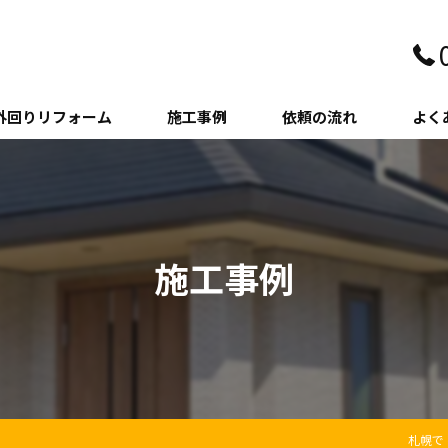
外回りリフォーム
施工事例
依頼の流れ
よく
壁・サイディング
クステリア
施工事例
木・増築
札幌で