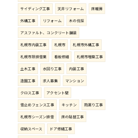
サイディング工事
天井リフォーム
床暖房
外構工事
リフォーム
木の伐採
アスファルト、コンクリート舗装
札幌市内装工事
札幌市
札幌市外構工事
札幌市除排雪業
看板修繕
札幌市増築工事
土木工事
水回り工事
内装工事
造園工事
求人募集
マンション
クロス工事
アクセント壁
雪止めフェンス工事
キッチン
雨漏り工事
札幌市シーズン排雪
床の貼替工事
収納スペース
ドア修繕工事