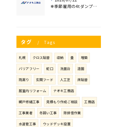
❄季節雇用の4tダンプの運転手募集⛄
タグ
Tags
札幌
クロス貼替
収納
畳
増築
バリアフリー
蛇口
洗面台
造園
雨漏り
玄関フード
人工芝
床貼替
居室内リフォーム
ナオキ工務店
網戸修繕工事
見積もり作成ご相談
工務店
工事業者
冬囲い工事
除排雪作業
水道管工事
ウッドデッキ設置