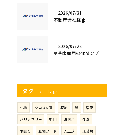
2026/07/31
不動産会社様🏠
2026/07/22
❄季節雇用の4tダンプの運転手募集⛄
タグ
Tags
札幌
クロス貼替
収納
畳
増築
バリアフリー
蛇口
洗面台
造園
雨漏り
玄関フード
人工芝
床貼替