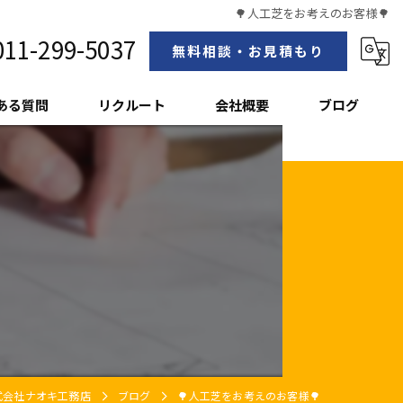
🌳人工芝をお考えのお客様🌳
011-299-5037
無料相談・お見積もり
ある質問
リクルート
会社概要
ブログ
スタッフ紹介

式会社ナオキ工務店
ブログ
🌳人工芝をお考えのお客様🌳