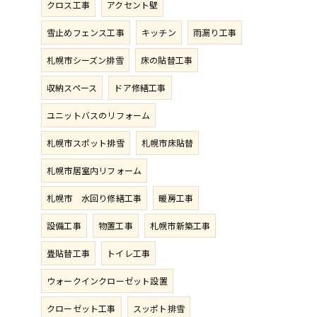
クロス工事
アクセント壁
雪止めフェンス工事
キッチン
雨漏り工事
札幌市シーズン排雪
床の貼替工事
収納スペース
ドア修繕工事
ユニットバスのリフォーム
札幌市スポット排雪
札幌市床貼替
札幌市居室内リフォーム
札幌市 水回り修繕工事
暖房工事
設備工事
物置工事
札幌市新築工事
畳貼替工事
トイレ工事
ウォークインクローゼット設置
クローゼット工事
スッポト排雪