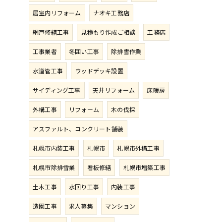
居室内リフォーム
ナオキ工務店
網戸修繕工事
見積もり作成ご相談
工務店
工事業者
冬囲い工事
除排雪作業
水道管工事
ウッドデッキ設置
サイディング工事
天井リフォーム
床暖房
外構工事
リフォーム
木の伐採
アスファルト、コンクリート舗装
札幌市内装工事
札幌市
札幌市外構工事
札幌市除排雪業
看板修繕
札幌市増築工事
土木工事
水回り工事
内装工事
造園工事
求人募集
マンション