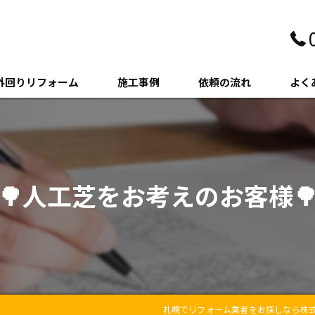
外回りリフォーム
施工事例
依頼の流れ
よく
壁・サイディング
クステリア
🌳人工芝をお考えのお客様
木・増築
札幌でリフォーム業者をお探しなら株