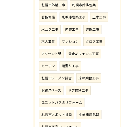
札幌市外構工事
札幌市除排雪業
看板修繕
札幌市増築工事
土木工事
水回り工事
内装工事
造園工事
求人募集
マンション
クロス工事
アクセント壁
雪止めフェンス工事
キッチン
雨漏り工事
札幌市シーズン排雪
床の貼替工事
収納スペース
ドア修繕工事
ユニットバスのリフォーム
札幌市スポット排雪
札幌市床貼替
札幌市居室内リフォーム