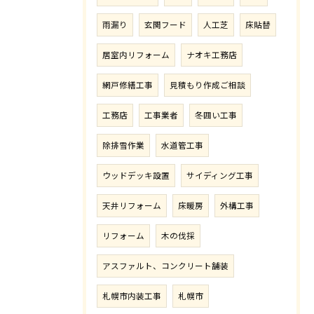
雨漏り
玄関フード
人工芝
床貼替
居室内リフォーム
ナオキ工務店
網戸修繕工事
見積もり作成ご相談
工務店
工事業者
冬囲い工事
除排雪作業
水道管工事
ウッドデッキ設置
サイディング工事
天井リフォーム
床暖房
外構工事
リフォーム
木の伐採
アスファルト、コンクリート舗装
札幌市内装工事
札幌市