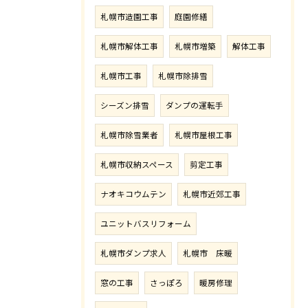
札幌市造園工事
庭園修繕
札幌市解体工事
札幌市増築
解体工事
札幌市工事
札幌市除排雪
シーズン排雪
ダンプの運転手
札幌市除雪業者
札幌市屋根工事
札幌市収納スペース
剪定工事
ナオキコウムテン
札幌市近郊工事
ユニットバスリフォーム
札幌市ダンプ求人
札幌市 床暖
窓の工事
さっぽろ
暖房修理