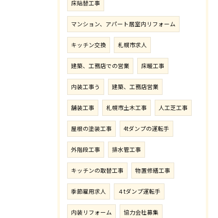
床貼替工事
マンション、アパート居室内リフォーム
キッチン交換
札幌市求人
建築、工務店での営業
床暖工事
内装工事う
建築、工務店営業
舗装工事
札幌市土木工事
人工芝工事
屋根の塗装工事
4tダンプの運転手
外階段工事
排水管工事
キッチンの取替工事
物置修繕工事
季節雇用求人
４tダンプ運転手
内装リフォーム
協力会社募集