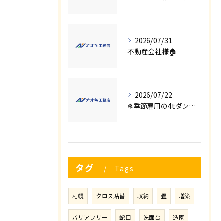
2026/07/31
不動産会社様🏠
2026/07/22
❄季節雇用の4tダンプの運転手募集⛄
タグ
Tags
札幌
クロス貼替
収納
畳
増築
バリアフリー
蛇口
洗面台
造園