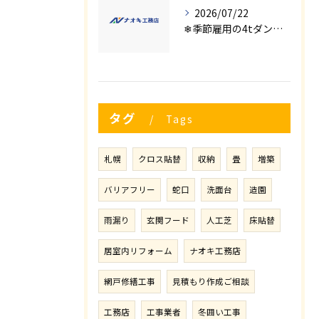
2026/07/22
❄季節雇用の4tダンプの運転手募集⛄
タグ
Tags
札幌
クロス貼替
収納
畳
増築
バリアフリー
蛇口
洗面台
造園
雨漏り
玄関フード
人工芝
床貼替
居室内リフォーム
ナオキ工務店
網戸修繕工事
見積もり作成ご相談
工務店
工事業者
冬囲い工事