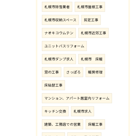
札幌市除雪業者
札幌市屋根工事
札幌市収納スペース
剪定工事
ナオキコウムテン
札幌市近郊工事
ユニットバスリフォーム
札幌市ダンプ求人
札幌市 床暖
窓の工事
さっぽろ
暖房修理
床貼替工事
マンション、アパート居室内リフォーム
キッチン交換
札幌市求人
建築、工務店での営業
床暖工事