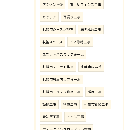
アクセント壁
雪止めフェンス工事
キッチン
雨漏り工事
札幌市シーズン排雪
床の貼替工事
収納スペース
ドア修繕工事
ユニットバスのリフォーム
札幌市スポット排雪
札幌市床貼替
札幌市居室内リフォーム
札幌市 水回り修繕工事
暖房工事
設備工事
物置工事
札幌市新築工事
畳貼替工事
トイレ工事
ウォークインクローゼット設置