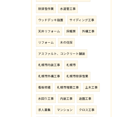
除排雪作業
水道管工事
ウッドデッキ設置
サイディング工事
天井リフォーム
床暖房
外構工事
リフォーム
木の伐採
アスファルト、コンクリート舗装
札幌市内装工事
札幌市
札幌市外構工事
札幌市除排雪業
看板修繕
札幌市増築工事
土木工事
水回り工事
内装工事
造園工事
求人募集
マンション
クロス工事