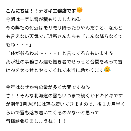
こんにちは！！ナオキ工務店です
今朝は一気に雪が積もりましたね💦
今の弊社の付近はモサモサ降ったりやんだりと、なんと
も言えない天気でご近所さんたちも「こんな降らなくて
もね・・・」
「体が参るわあ～・・・」と言ってる方もいます💦
我が社の事務さん達も働き者でせっせと合間をぬって雪
はねをせっせとやってくれて本当に助かります
今年はなぜか雪の量が多く大変ですね💦
さ！！そんな北海道の雪もいつまで続くかドキドキです
が例年3月過ぎには落ち着いてきますので、後１カ月半く
らいで雪も落ち着いてくるのかな～と思って
皆様頑張りましょうね！！！