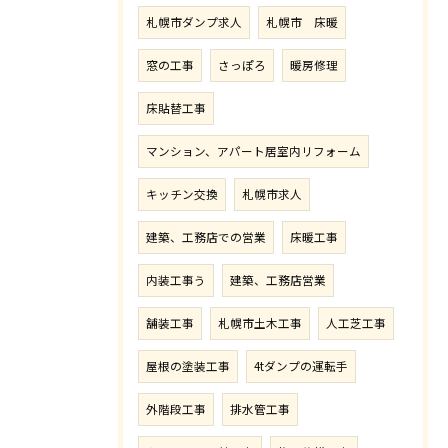
札幌市ダンプ求人
札幌市 床暖
窓の工事
さっぽろ
暖房修理
床貼替工事
マンション、アパート居室内リフォーム
キッチン交換
札幌市求人
建築、工務店での営業
床暖工事
内装工事う
建築、工務店営業
舗装工事
札幌市土木工事
人工芝工事
屋根の塗装工事
4tダンプの運転手
外階段工事
排水管工事