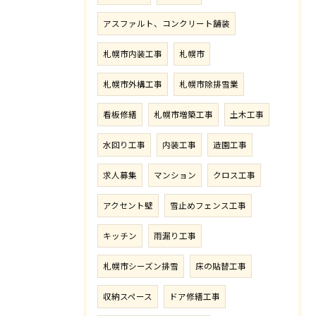
アスファルト、コンクリート舗装
札幌市内装工事
札幌市
札幌市外構工事
札幌市除排雪業
看板修繕
札幌市増築工事
土木工事
水回り工事
内装工事
造園工事
求人募集
マンション
クロス工事
アクセント壁
雪止めフェンス工事
キッチン
雨漏り工事
札幌市シーズン排雪
床の貼替工事
収納スペース
ドア修繕工事