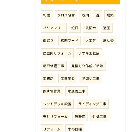
札幌
クロス貼替
収納
畳
増築
バリアフリー
蛇口
洗面台
造園
雨漏り
玄関フード
人工芝
床貼替
居室内リフォーム
ナオキ工務店
網戸修繕工事
見積もり作成ご相談
工務店
工事業者
冬囲い工事
除排雪作業
水道管工事
ウッドデッキ設置
サイディング工事
天井リフォーム
床暖房
外構工事
リフォーム
木の伐採