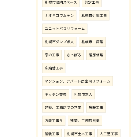
札幌市収納スペース
剪定工事
ナオキコウムテン
札幌市近郊工事
ユニットバスリフォーム
札幌市ダンプ求人
札幌市 床暖
窓の工事
さっぽろ
暖房修理
床貼替工事
マンション、アパート居室内リフォーム
キッチン交換
札幌市求人
建築、工務店での営業
床暖工事
内装工事う
建築、工務店営業
舗装工事
札幌市土木工事
人工芝工事