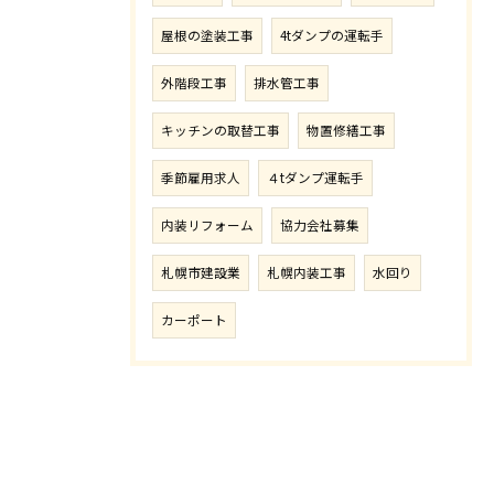
屋根の塗装工事
4tダンプの運転手
外階段工事
排水管工事
キッチンの取替工事
物置修繕工事
季節雇用求人
４tダンプ運転手
内装リフォーム
協力会社募集
札幌市建設業
札幌内装工事
水回り
カーポート