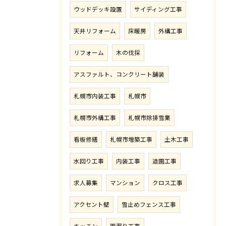
ウッドデッキ設置
サイディング工事
天井リフォーム
床暖房
外構工事
リフォーム
木の伐採
アスファルト、コンクリート舗装
札幌市内装工事
札幌市
札幌市外構工事
札幌市除排雪業
看板修繕
札幌市増築工事
土木工事
水回り工事
内装工事
造園工事
求人募集
マンション
クロス工事
アクセント壁
雪止めフェンス工事