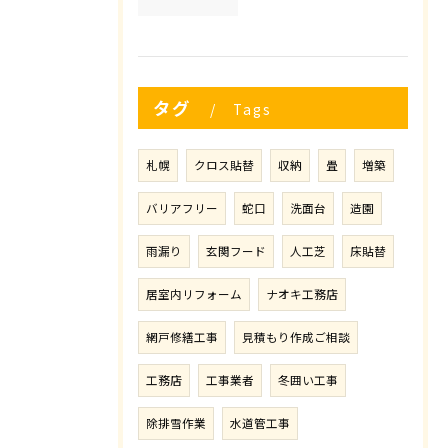
タグ
Tags
札幌
クロス貼替
収納
畳
増築
バリアフリー
蛇口
洗面台
造園
雨漏り
玄関フード
人工芝
床貼替
居室内リフォーム
ナオキ工務店
網戸修繕工事
見積もり作成ご相談
工務店
工事業者
冬囲い工事
除排雪作業
水道管工事