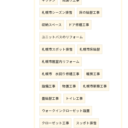
キッチン
雨漏り工事
札幌市シーズン排雪
床の貼替工事
収納スペース
ドア修繕工事
ユニットバスのリフォーム
札幌市スポット排雪
札幌市床貼替
札幌市居室内リフォーム
札幌市 水回り修繕工事
暖房工事
設備工事
物置工事
札幌市新築工事
畳貼替工事
トイレ工事
ウォークインクローゼット設置
クローゼット工事
スッポト排雪