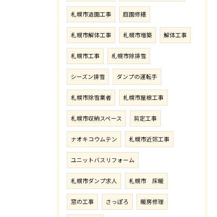
札幌市造園工事
庭園修繕
札幌市解体工事
札幌市増築
解体工事
札幌市工事
札幌市除排雪
シーズン排雪
ダンプの運転手
札幌市除雪業者
札幌市屋根工事
札幌市収納スペース
剪定工事
ナオキコウムテン
札幌市近郊工事
ユニットバスリフォーム
札幌市ダンプ求人
札幌市 床暖
窓の工事
さっぽろ
暖房修理