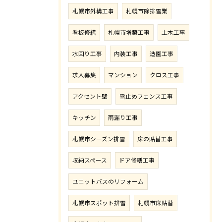
札幌市外構工事
札幌市除排雪業
看板修繕
札幌市増築工事
土木工事
水回り工事
内装工事
造園工事
求人募集
マンション
クロス工事
アクセント壁
雪止めフェンス工事
キッチン
雨漏り工事
札幌市シーズン排雪
床の貼替工事
収納スペース
ドア修繕工事
ユニットバスのリフォーム
札幌市スポット排雪
札幌市床貼替