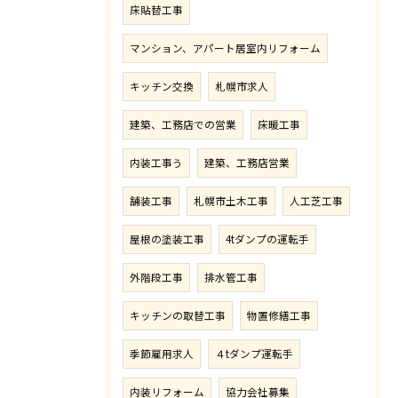
床貼替工事
マンション、アパート居室内リフォーム
キッチン交換
札幌市求人
建築、工務店での営業
床暖工事
内装工事う
建築、工務店営業
舗装工事
札幌市土木工事
人工芝工事
屋根の塗装工事
4tダンプの運転手
外階段工事
排水管工事
キッチンの取替工事
物置修繕工事
季節雇用求人
４tダンプ運転手
内装リフォーム
協力会社募集