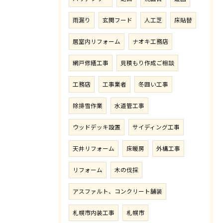
雨漏り
玄関フード
人工芝
床貼替
居室内リフォーム
ナオキ工務店
網戸修繕工事
見積もり作成ご相談
工務店
工事業者
冬囲い工事
除排雪作業
水道管工事
ウッドデッキ設置
サイディング工事
天井リフォーム
床暖房
外構工事
リフォーム
木の伐採
アスファルト、コンクリート舗装
札幌市内装工事
札幌市