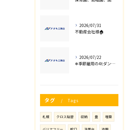
2026/07/31
不動産会社様🏠
2026/07/22
❄季節雇用の4tダンプの運転手募集⛄
タグ
Tags
札幌
クロス貼替
収納
畳
増築
バリアフリー
蛇口
洗面台
造園