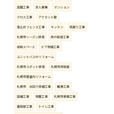
造園工事
求人募集
マンション
クロス工事
アクセント壁
雪止めフェンス工事
キッチン
雨漏り工事
札幌市シーズン排雪
床の貼替工事
収納スペース
ドア修繕工事
ユニットバスのリフォーム
札幌市スポット排雪
札幌市床貼替
札幌市居室内リフォーム
札幌市 水回り修繕工事
暖房工事
設備工事
物置工事
札幌市新築工事
畳貼替工事
トイレ工事