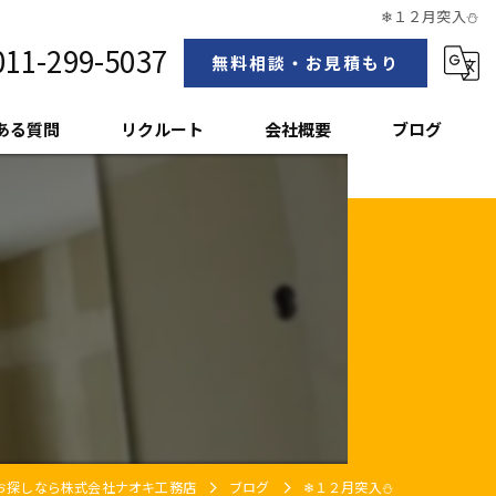
❄１２月突入⛄
011-299-5037
無料相談・お見積もり
ある質問
リクルート
会社概要
ブログ
スタッフ紹介
お探しなら株式会社ナオキ工務店
ブログ
❄１２月突入⛄