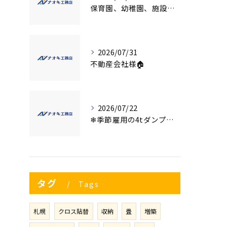
保育園、幼稚園、施設様！！内装リフォームでお悩み事はございませんか？
2026/07/31
不動産会社様🏠
2026/07/22
❄季節雇用の4tダンプの運転手募集⛄
タグ
Tags
札幌
クロス貼替
収納
畳
増築