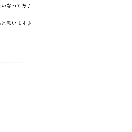
たいなって方♪
らと思います♪
-------------
-------------