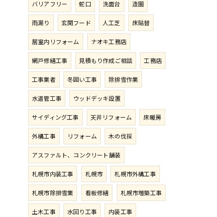
バリアフリー
蛇口
洗面台
造園
雨漏り
玄関フード
人工芝
床貼替
居室内リフォーム
ナオキ工務店
網戸修繕工事
見積もり作成ご相談
工務店
工事業者
冬囲い工事
除排雪作業
水道管工事
ウッドデッキ設置
サイディング工事
天井リフォーム
床暖房
外構工事
リフォーム
木の伐採
アスファルト、コンクリート舗装
札幌市内装工事
札幌市
札幌市外構工事
札幌市除排雪業
看板修繕
札幌市増築工事
土木工事
水回り工事
内装工事