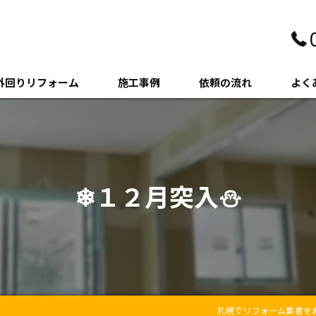
外回りリフォーム
施工事例
依頼の流れ
よく
壁・サイディング
クステリア
❄１２月突入⛄
木・増築
札幌でリフォーム業者を