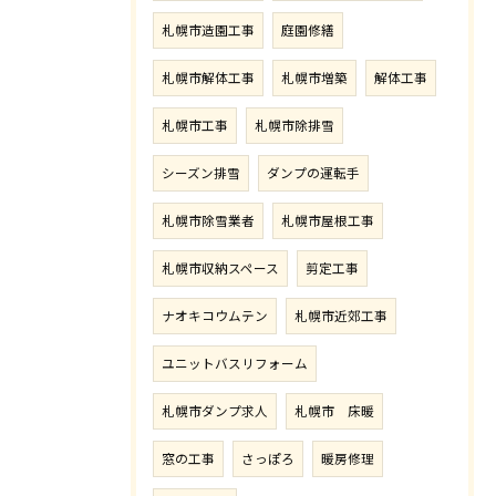
札幌市造園工事
庭園修繕
札幌市解体工事
札幌市増築
解体工事
札幌市工事
札幌市除排雪
シーズン排雪
ダンプの運転手
札幌市除雪業者
札幌市屋根工事
札幌市収納スペース
剪定工事
ナオキコウムテン
札幌市近郊工事
ユニットバスリフォーム
札幌市ダンプ求人
札幌市 床暖
窓の工事
さっぽろ
暖房修理