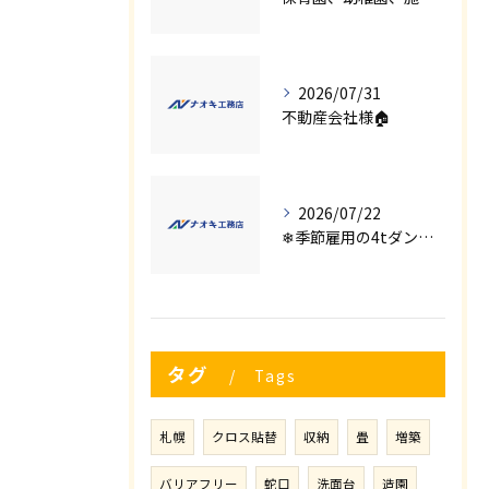
2026/07/31
不動産会社様🏠
2026/07/22
❄季節雇用の4tダンプの運転手募集⛄
タグ
Tags
札幌
クロス貼替
収納
畳
増築
バリアフリー
蛇口
洗面台
造園