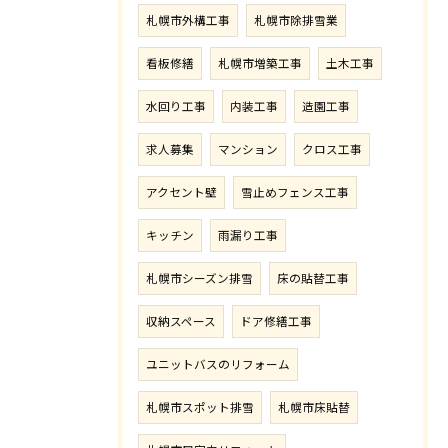
札幌市外構工事
札幌市除排雪業
看板修繕
札幌市増築工事
土木工事
水回り工事
内装工事
造園工事
求人募集
マンション
クロス工事
アクセント壁
雪止めフェンス工事
キッチン
雨漏り工事
札幌市シーズン排雪
床の貼替工事
収納スペース
ドア修繕工事
ユニットバスのリフォーム
札幌市スポット排雪
札幌市床貼替