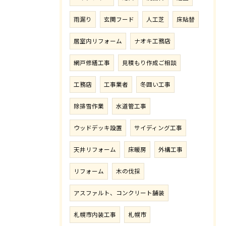
雨漏り
玄関フード
人工芝
床貼替
居室内リフォーム
ナオキ工務店
網戸修繕工事
見積もり作成ご相談
工務店
工事業者
冬囲い工事
除排雪作業
水道管工事
ウッドデッキ設置
サイディング工事
天井リフォーム
床暖房
外構工事
リフォーム
木の伐採
アスファルト、コンクリート舗装
札幌市内装工事
札幌市