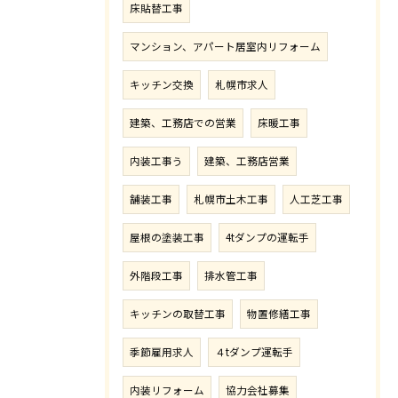
床貼替工事
マンション、アパート居室内リフォーム
キッチン交換
札幌市求人
建築、工務店での営業
床暖工事
内装工事う
建築、工務店営業
舗装工事
札幌市土木工事
人工芝工事
屋根の塗装工事
4tダンプの運転手
外階段工事
排水管工事
キッチンの取替工事
物置修繕工事
季節雇用求人
４tダンプ運転手
内装リフォーム
協力会社募集