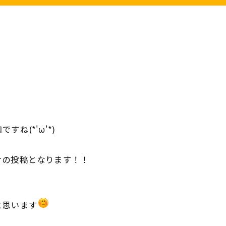
ね(*'ω'*)
けの投稿となります！！
と思います