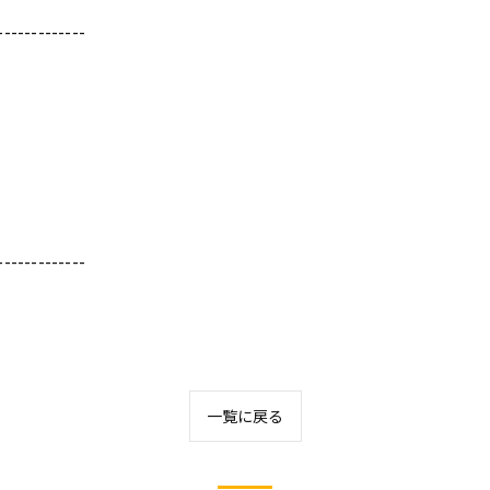
-------------
-------------
一覧に戻る