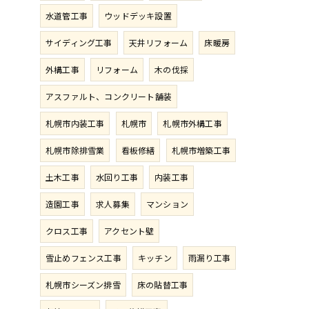
水道管工事
ウッドデッキ設置
サイディング工事
天井リフォーム
床暖房
外構工事
リフォーム
木の伐採
アスファルト、コンクリート舗装
札幌市内装工事
札幌市
札幌市外構工事
札幌市除排雪業
看板修繕
札幌市増築工事
土木工事
水回り工事
内装工事
造園工事
求人募集
マンション
クロス工事
アクセント壁
雪止めフェンス工事
キッチン
雨漏り工事
札幌市シーズン排雪
床の貼替工事