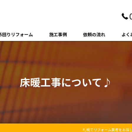
外回りリフォーム
施工事例
依頼の流れ
よく
壁・サイディング
クステリア
床暖工事について♪
木・増築
札幌でリフォーム業者をお探