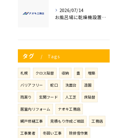
2026/07/14
お風呂場に乾燥機設置をお考えのお客様🌻
タグ
Tags
札幌
クロス貼替
収納
畳
増築
バリアフリー
蛇口
洗面台
造園
雨漏り
玄関フード
人工芝
床貼替
居室内リフォーム
ナオキ工務店
網戸修繕工事
見積もり作成ご相談
工務店
工事業者
冬囲い工事
除排雪作業