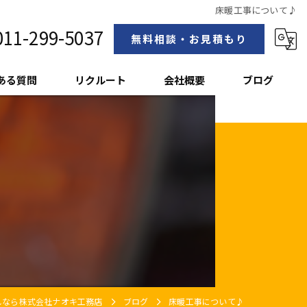
床暖工事について♪
011-299-5037
無料相談・お見積もり
ある質問
リクルート
会社概要
ブログ
スタッフ紹介
しなら株式会社ナオキ工務店
ブログ
床暖工事について♪