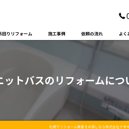
外回りリフォーム
施工事例
依頼の流れ
よく
壁・サイディング
クステリア
ニットバスのリフォームについ
木・増築
札幌でリフォーム業者をお探しなら株式会社ナオ