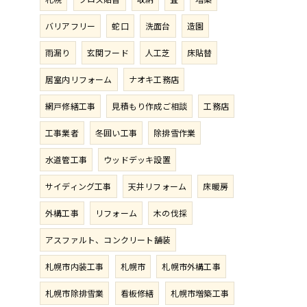
バリアフリー
蛇口
洗面台
造園
雨漏り
玄関フード
人工芝
床貼替
居室内リフォーム
ナオキ工務店
網戸修繕工事
見積もり作成ご相談
工務店
工事業者
冬囲い工事
除排雪作業
水道管工事
ウッドデッキ設置
サイディング工事
天井リフォーム
床暖房
外構工事
リフォーム
木の伐採
アスファルト、コンクリート舗装
札幌市内装工事
札幌市
札幌市外構工事
札幌市除排雪業
看板修繕
札幌市増築工事