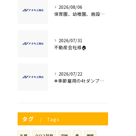
2026/08/06
保育園、幼稚園、施設様！！内装リフォームでお悩み事はございませんか？
2026/07/31
不動産会社様🏠
2026/07/22
❄季節雇用の4tダンプの運転手募集⛄
タグ
Tags
札幌
クロス貼替
収納
畳
増築