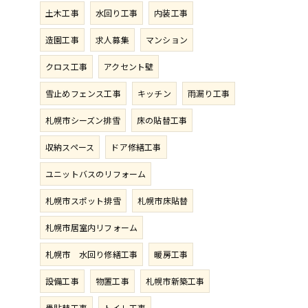
土木工事
水回り工事
内装工事
造園工事
求人募集
マンション
クロス工事
アクセント壁
雪止めフェンス工事
キッチン
雨漏り工事
札幌市シーズン排雪
床の貼替工事
収納スペース
ドア修繕工事
ユニットバスのリフォーム
札幌市スポット排雪
札幌市床貼替
札幌市居室内リフォーム
札幌市 水回り修繕工事
暖房工事
設備工事
物置工事
札幌市新築工事
畳貼替工事
トイレ工事