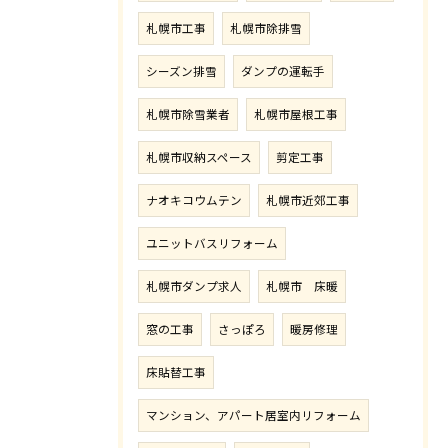
札幌市工事
札幌市除排雪
シーズン排雪
ダンプの運転手
札幌市除雪業者
札幌市屋根工事
札幌市収納スペース
剪定工事
ナオキコウムテン
札幌市近郊工事
ユニットバスリフォーム
札幌市ダンプ求人
札幌市 床暖
窓の工事
さっぽろ
暖房修理
床貼替工事
マンション、アパート居室内リフォーム