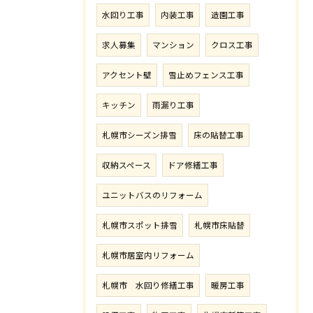
水回り工事
内装工事
造園工事
求人募集
マンション
クロス工事
アクセント壁
雪止めフェンス工事
キッチン
雨漏り工事
札幌市シーズン排雪
床の貼替工事
収納スペース
ドア修繕工事
ユニットバスのリフォーム
札幌市スポット排雪
札幌市床貼替
札幌市居室内リフォーム
札幌市 水回り修繕工事
暖房工事