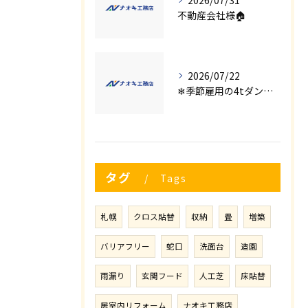
2026/07/31
不動産会社様🏠
2026/07/22
❄季節雇用の4tダンプの運転手募集⛄
タグ
Tags
札幌
クロス貼替
収納
畳
増築
バリアフリー
蛇口
洗面台
造園
雨漏り
玄関フード
人工芝
床貼替
居室内リフォーム
ナオキ工務店