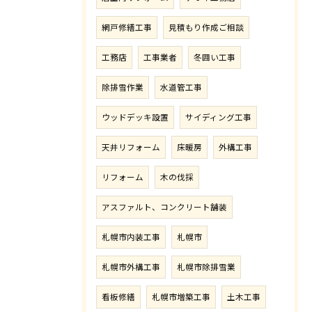
網戸修繕工事
見積もり作成ご相談
工務店
工事業者
冬囲い工事
除排雪作業
水道管工事
ウッドデッキ設置
サイディング工事
天井リフォーム
床暖房
外構工事
リフォーム
木の伐採
アスファルト、コンクリート舗装
札幌市内装工事
札幌市
札幌市外構工事
札幌市除排雪業
看板修繕
札幌市増築工事
土木工事