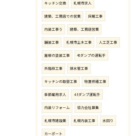
キッチン交換
札幌市求人
建築、工務店での営業
床暖工事
内装工事う
建築、工務店営業
舗装工事
札幌市土木工事
人工芝工事
屋根の塗装工事
4tダンプの運転手
外階段工事
排水管工事
キッチンの取替工事
物置修繕工事
季節雇用求人
４tダンプ運転手
内装リフォーム
協力会社募集
札幌市建設業
札幌内装工事
水回り
カーポート