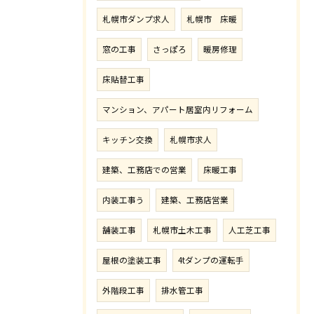
札幌市ダンプ求人
札幌市 床暖
窓の工事
さっぽろ
暖房修理
床貼替工事
マンション、アパート居室内リフォーム
キッチン交換
札幌市求人
建築、工務店での営業
床暖工事
内装工事う
建築、工務店営業
舗装工事
札幌市土木工事
人工芝工事
屋根の塗装工事
4tダンプの運転手
外階段工事
排水管工事