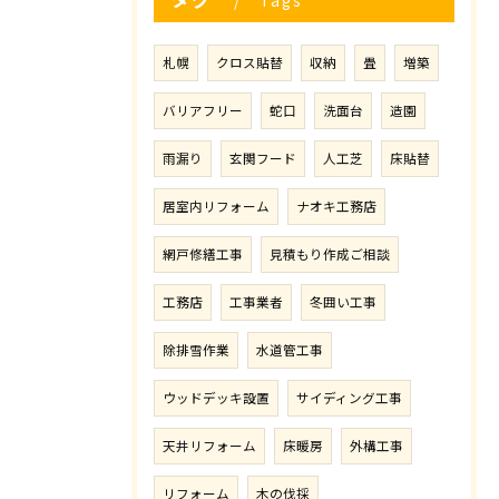
Tags
札幌
クロス貼替
収納
畳
増築
バリアフリー
蛇口
洗面台
造園
雨漏り
玄関フード
人工芝
床貼替
居室内リフォーム
ナオキ工務店
網戸修繕工事
見積もり作成ご相談
工務店
工事業者
冬囲い工事
除排雪作業
水道管工事
ウッドデッキ設置
サイディング工事
天井リフォーム
床暖房
外構工事
リフォーム
木の伐採