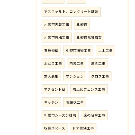
アスファルト、コンクリート舗装
札幌市内装工事
札幌市
札幌市外構工事
札幌市除排雪業
看板修繕
札幌市増築工事
土木工事
水回り工事
内装工事
造園工事
求人募集
マンション
クロス工事
アクセント壁
雪止めフェンス工事
キッチン
雨漏り工事
札幌市シーズン排雪
床の貼替工事
収納スペース
ドア修繕工事