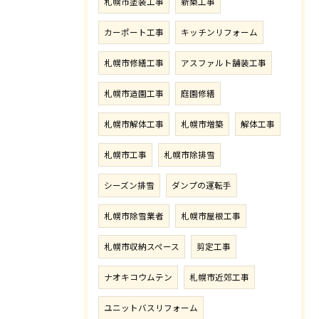
札幌市塗装工事
新築工事
カーポート工事
キッチンリフォーム
札幌市修繕工事
アスファルト舗装工事
札幌市造園工事
庭園修繕
札幌市解体工事
札幌市増築
解体工事
札幌市工事
札幌市除排雪
シーズン排雪
ダンプの運転手
札幌市除雪業者
札幌市屋根工事
札幌市収納スペース
剪定工事
ナオキコウムテン
札幌市近郊工事
ユニットバスリフォーム