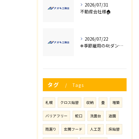
2026/07/31
不動産会社様🏠
2026/07/22
❄季節雇用の4tダンプの運転手募集⛄
タグ
Tags
札幌
クロス貼替
収納
畳
増築
バリアフリー
蛇口
洗面台
造園
雨漏り
玄関フード
人工芝
床貼替