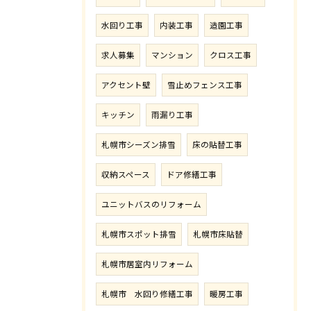
水回り工事
内装工事
造園工事
求人募集
マンション
クロス工事
アクセント壁
雪止めフェンス工事
キッチン
雨漏り工事
札幌市シーズン排雪
床の貼替工事
収納スペース
ドア修繕工事
ユニットバスのリフォーム
札幌市スポット排雪
札幌市床貼替
札幌市居室内リフォーム
札幌市 水回り修繕工事
暖房工事