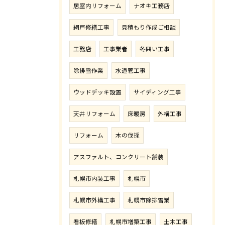
居室内リフォーム
ナオキ工務店
網戸修繕工事
見積もり作成ご相談
工務店
工事業者
冬囲い工事
除排雪作業
水道管工事
ウッドデッキ設置
サイディング工事
天井リフォーム
床暖房
外構工事
リフォーム
木の伐採
アスファルト、コンクリート舗装
札幌市内装工事
札幌市
札幌市外構工事
札幌市除排雪業
看板修繕
札幌市増築工事
土木工事