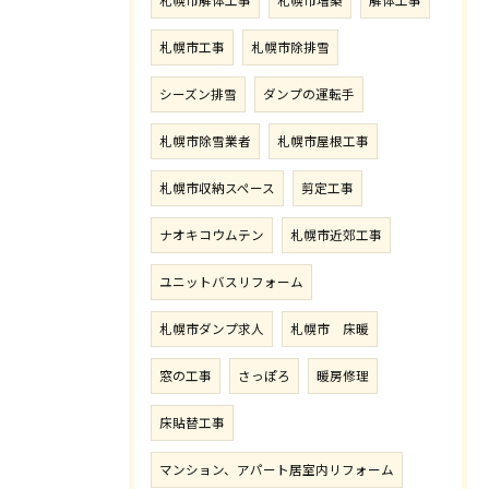
札幌市解体工事
札幌市増築
解体工事
札幌市工事
札幌市除排雪
シーズン排雪
ダンプの運転手
札幌市除雪業者
札幌市屋根工事
札幌市収納スペース
剪定工事
ナオキコウムテン
札幌市近郊工事
ユニットバスリフォーム
札幌市ダンプ求人
札幌市 床暖
窓の工事
さっぽろ
暖房修理
床貼替工事
マンション、アパート居室内リフォーム