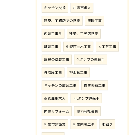
キッチン交換
札幌市求人
建築、工務店での営業
床暖工事
内装工事う
建築、工務店営業
舗装工事
札幌市土木工事
人工芝工事
屋根の塗装工事
4tダンプの運転手
外階段工事
排水管工事
キッチンの取替工事
物置修繕工事
季節雇用求人
４tダンプ運転手
内装リフォーム
協力会社募集
札幌市建設業
札幌内装工事
水回り