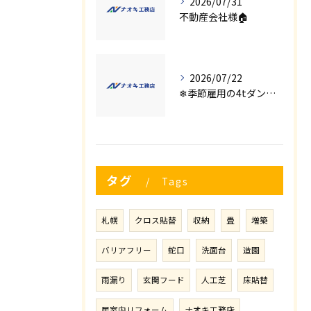
2026/07/31
不動産会社様🏠
2026/07/22
❄季節雇用の4tダンプの運転手募集⛄
タグ
Tags
札幌
クロス貼替
収納
畳
増築
バリアフリー
蛇口
洗面台
造園
雨漏り
玄関フード
人工芝
床貼替
居室内リフォーム
ナオキ工務店