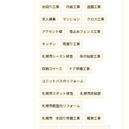
水回り工事
内装工事
造園工事
求人募集
マンション
クロス工事
アクセント壁
雪止めフェンス工事
キッチン
雨漏り工事
札幌市シーズン排雪
床の貼替工事
収納スペース
ドア修繕工事
ユニットバスのリフォーム
札幌市スポット排雪
札幌市床貼替
札幌市居室内リフォーム
札幌市 水回り修繕工事
暖房工事