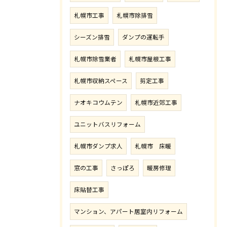
札幌市工事
札幌市除排雪
シーズン排雪
ダンプの運転手
札幌市除雪業者
札幌市屋根工事
札幌市収納スペース
剪定工事
ナオキコウムテン
札幌市近郊工事
ユニットバスリフォーム
札幌市ダンプ求人
札幌市 床暖
窓の工事
さっぽろ
暖房修理
床貼替工事
マンション、アパート居室内リフォーム