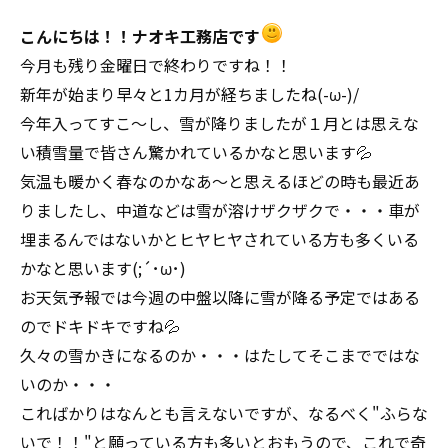
こんにちは！！ナオキ工務店です
今月も残り金曜日で終わりですね！！
新年が始まり早々と1カ月が経ちましたね(-ω-)/
今年入ってすこ～し、雪が降りましたが１月とは思えな
い積雪量で皆さん驚かれているかなと思います💦
気温も暖かく春なのかなあ～と思えるほどの時も最近あ
りましたし、中道などは雪が溶けザクザクで・・・車が
埋まるんではないかとヒヤヒヤされている方も多くいる
かなと思います(;´･ω･)
お天気予報では今週の中盤以降に雪が降る予定ではある
のでドキドキですね💦
久々の雪かきになるのか・・・はたしてそこまでではな
いのか・・・
こればかりはなんとも言えないですが、なるべく"ふらな
いで！！"と願っている方も多いとおもうので、これで奇