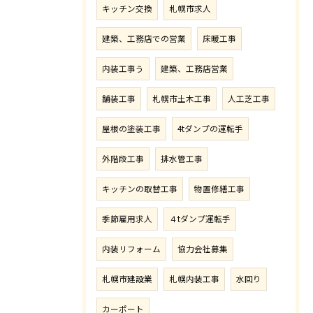
キッチン交換
札幌市求人
建築、工務店での営業
床暖工事
内装工事う
建築、工務店営業
舗装工事
札幌市土木工事
人工芝工事
屋根の塗装工事
4tダンプの運転手
外階段工事
排水管工事
キッチンの取替工事
物置修繕工事
季節雇用求人
４tダンプ運転手
内装リフォーム
協力会社募集
札幌市建設業
札幌内装工事
水回り
カーポート