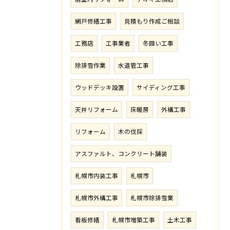
網戸修繕工事
見積もり作成ご相談
工務店
工事業者
冬囲い工事
除排雪作業
水道管工事
ウッドデッキ設置
サイディング工事
天井リフォーム
床暖房
外構工事
リフォーム
木の伐採
アスファルト、コンクリート舗装
札幌市内装工事
札幌市
札幌市外構工事
札幌市除排雪業
看板修繕
札幌市増築工事
土木工事