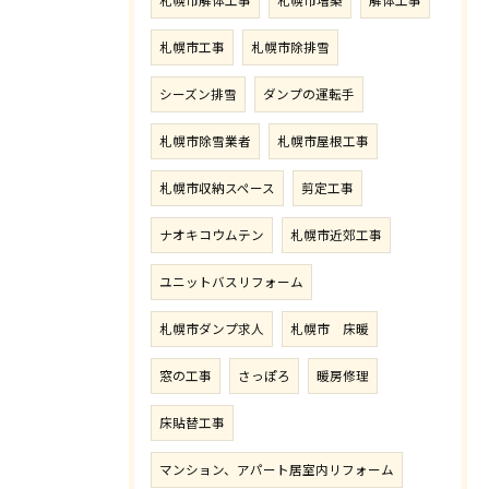
札幌市解体工事
札幌市増築
解体工事
札幌市工事
札幌市除排雪
シーズン排雪
ダンプの運転手
札幌市除雪業者
札幌市屋根工事
札幌市収納スペース
剪定工事
ナオキコウムテン
札幌市近郊工事
ユニットバスリフォーム
札幌市ダンプ求人
札幌市 床暖
窓の工事
さっぽろ
暖房修理
床貼替工事
マンション、アパート居室内リフォーム