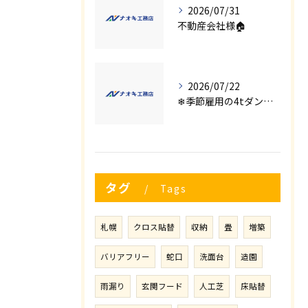
2026/07/31
不動産会社様🏠
2026/07/22
❄季節雇用の4tダンプの運転手募集⛄
タグ
Tags
札幌
クロス貼替
収納
畳
増築
バリアフリー
蛇口
洗面台
造園
雨漏り
玄関フード
人工芝
床貼替