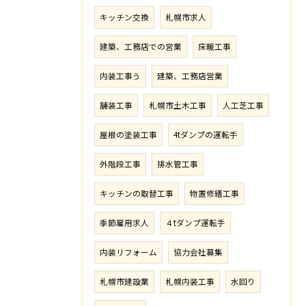
キッチン交換
札幌市求人
建築、工務店での営業
床暖工事
内装工事う
建築、工務店営業
舗装工事
札幌市土木工事
人工芝工事
屋根の塗装工事
4tダンプの運転手
外階段工事
排水管工事
キッチンの取替工事
物置修繕工事
季節雇用求人
４tダンプ運転手
内装リフォーム
協力会社募集
札幌市建設業
札幌内装工事
水回り