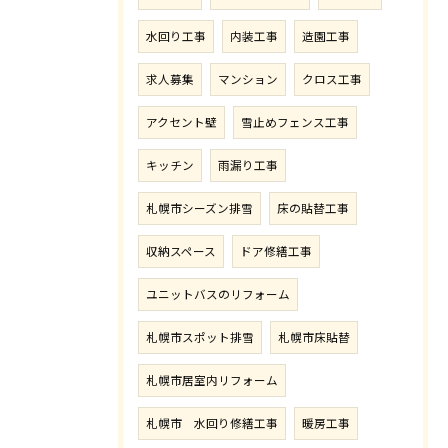
水回り工事
内装工事
造園工事
求人募集
マンション
クロス工事
アクセント壁
雪止めフェンス工事
キッチン
雨漏り工事
札幌市シーズン排雪
床の貼替工事
収納スペース
ドア修繕工事
ユニットバスのリフォーム
札幌市スポット排雪
札幌市床貼替
札幌市居室内リフォーム
札幌市 水回り修繕工事
暖房工事