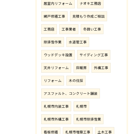
居室内リフォーム
ナオキ工務店
網戸修繕工事
見積もり作成ご相談
工務店
工事業者
冬囲い工事
除排雪作業
水道管工事
ウッドデッキ設置
サイディング工事
天井リフォーム
床暖房
外構工事
リフォーム
木の伐採
アスファルト、コンクリート舗装
札幌市内装工事
札幌市
札幌市外構工事
札幌市除排雪業
看板修繕
札幌市増築工事
土木工事