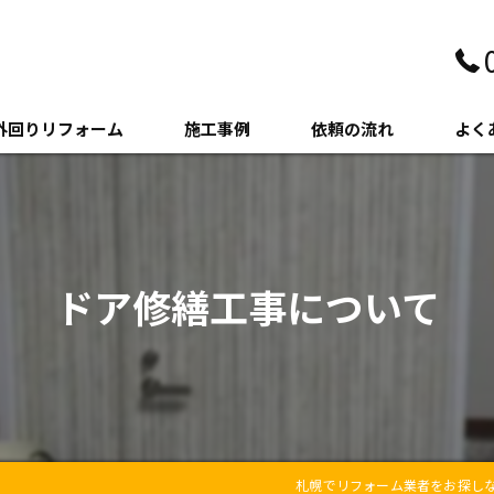
外回りリフォーム
施工事例
依頼の流れ
よく
壁・サイディング
クステリア
ドア修繕工事について
木・増築
札幌でリフォーム業者をお探し