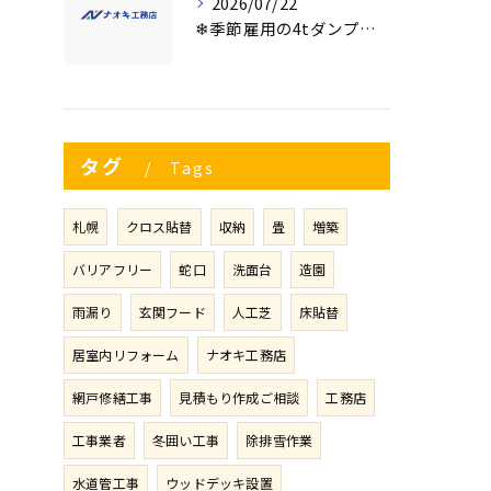
2026/07/22
❄季節雇用の4tダンプの運転手募集⛄
タグ
Tags
札幌
クロス貼替
収納
畳
増築
バリアフリー
蛇口
洗面台
造園
雨漏り
玄関フード
人工芝
床貼替
居室内リフォーム
ナオキ工務店
網戸修繕工事
見積もり作成ご相談
工務店
工事業者
冬囲い工事
除排雪作業
水道管工事
ウッドデッキ設置