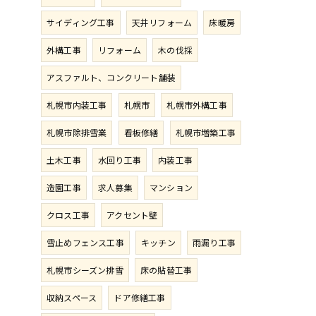
サイディング工事
天井リフォーム
床暖房
外構工事
リフォーム
木の伐採
アスファルト、コンクリート舗装
札幌市内装工事
札幌市
札幌市外構工事
札幌市除排雪業
看板修繕
札幌市増築工事
土木工事
水回り工事
内装工事
造園工事
求人募集
マンション
クロス工事
アクセント壁
雪止めフェンス工事
キッチン
雨漏り工事
札幌市シーズン排雪
床の貼替工事
収納スペース
ドア修繕工事