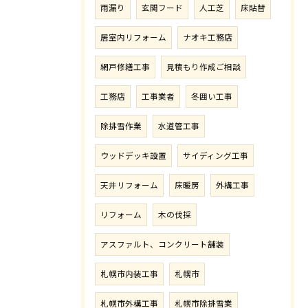
雨漏り
玄関フード
人工芝
床貼替
居室内リフォーム
ナオキ工務店
網戸修繕工事
見積もり作成ご相談
工務店
工事業者
冬囲い工事
除排雪作業
水道管工事
ウッドデッキ設置
サイディング工事
天井リフォーム
床暖房
外構工事
リフォーム
木の伐採
アスファルト、コンクリート舗装
札幌市内装工事
札幌市
札幌市外構工事
札幌市除排雪業