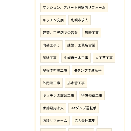
マンション、アパート居室内リフォーム
キッチン交換
札幌市求人
建築、工務店での営業
床暖工事
内装工事う
建築、工務店営業
舗装工事
札幌市土木工事
人工芝工事
屋根の塗装工事
4tダンプの運転手
外階段工事
排水管工事
キッチンの取替工事
物置修繕工事
季節雇用求人
４tダンプ運転手
内装リフォーム
協力会社募集