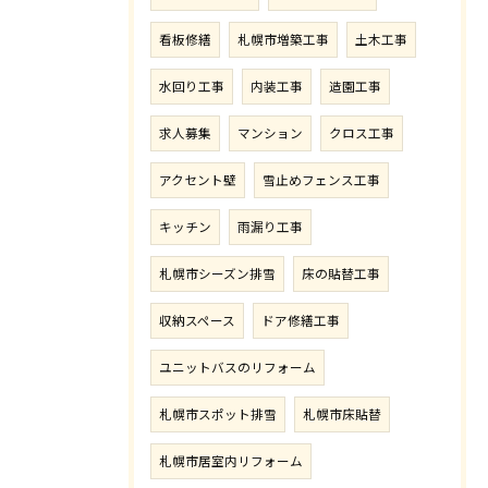
看板修繕
札幌市増築工事
土木工事
水回り工事
内装工事
造園工事
求人募集
マンション
クロス工事
アクセント壁
雪止めフェンス工事
キッチン
雨漏り工事
札幌市シーズン排雪
床の貼替工事
収納スペース
ドア修繕工事
ユニットバスのリフォーム
札幌市スポット排雪
札幌市床貼替
札幌市居室内リフォーム