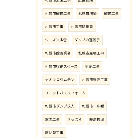
札幌市造園工事
庭園修繕
札幌市解体工事
札幌市増築
解体工事
札幌市工事
札幌市除排雪
シーズン排雪
ダンプの運転手
札幌市除雪業者
札幌市屋根工事
札幌市収納スペース
剪定工事
ナオキコウムテン
札幌市近郊工事
ユニットバスリフォーム
札幌市ダンプ求人
札幌市 床暖
窓の工事
さっぽろ
暖房修理
床貼替工事