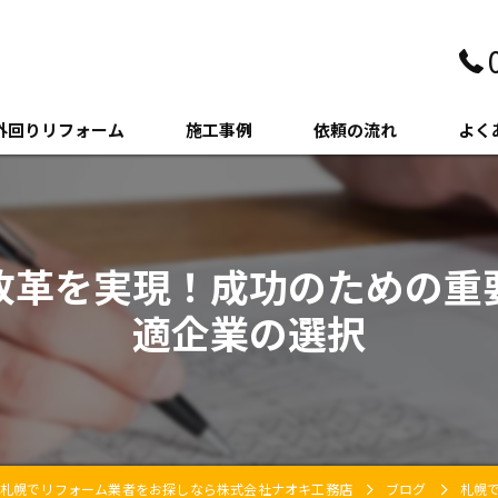
外回りリフォーム
施工事例
依頼の流れ
よく
壁・サイディング
クステリア
改革を実現！成功のための重
木・増築
適企業の選択
札幌でリフォーム業者をお探しなら株式会社ナオキ工務店
ブログ
札幌