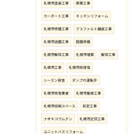
札幌市塗装工事
新築工事
カーポート工事
キッチンリフォーム
札幌市修繕工事
アスファルト舗装工事
札幌市造園工事
庭園修繕
札幌市解体工事
札幌市増築
解体工事
札幌市工事
札幌市除排雪
シーズン排雪
ダンプの運転手
札幌市除雪業者
札幌市屋根工事
札幌市収納スペース
剪定工事
ナオキコウムテン
札幌市近郊工事
ユニットバスリフォーム