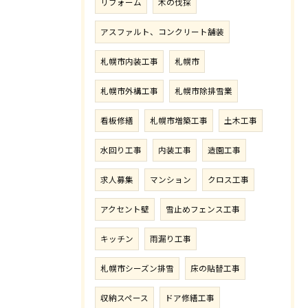
リフォーム
木の伐採
アスファルト、コンクリート舗装
札幌市内装工事
札幌市
札幌市外構工事
札幌市除排雪業
看板修繕
札幌市増築工事
土木工事
水回り工事
内装工事
造園工事
求人募集
マンション
クロス工事
アクセント壁
雪止めフェンス工事
キッチン
雨漏り工事
札幌市シーズン排雪
床の貼替工事
収納スペース
ドア修繕工事