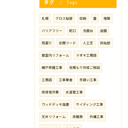
タグ
Tags
札幌
クロス貼替
収納
畳
増築
バリアフリー
蛇口
洗面台
造園
雨漏り
玄関フード
人工芝
床貼替
居室内リフォーム
ナオキ工務店
網戸修繕工事
見積もり作成ご相談
工務店
工事業者
冬囲い工事
除排雪作業
水道管工事
ウッドデッキ設置
サイディング工事
天井リフォーム
床暖房
外構工事