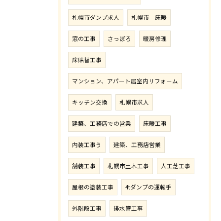
札幌市ダンプ求人
札幌市 床暖
窓の工事
さっぽろ
暖房修理
床貼替工事
マンション、アパート居室内リフォーム
キッチン交換
札幌市求人
建築、工務店での営業
床暖工事
内装工事う
建築、工務店営業
舗装工事
札幌市土木工事
人工芝工事
屋根の塗装工事
4tダンプの運転手
外階段工事
排水管工事