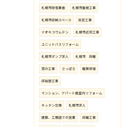
札幌市除雪業者
札幌市屋根工事
札幌市収納スペース
剪定工事
ナオキコウムテン
札幌市近郊工事
ユニットバスリフォーム
札幌市ダンプ求人
札幌市 床暖
窓の工事
さっぽろ
暖房修理
床貼替工事
マンション、アパート居室内リフォーム
キッチン交換
札幌市求人
建築、工務店での営業
床暖工事