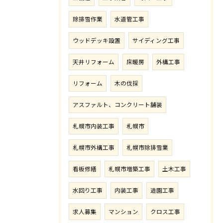
除排雪作業
水道管工事
ウッドデッキ設置
サイディング工事
天井リフォーム
床暖房
外構工事
リフォーム
木の伐採
アスファルト、コンクリート舗装
札幌市内装工事
札幌市
札幌市外構工事
札幌市除排雪業
看板修繕
札幌市増築工事
土木工事
水回り工事
内装工事
造園工事
求人募集
マンション
クロス工事