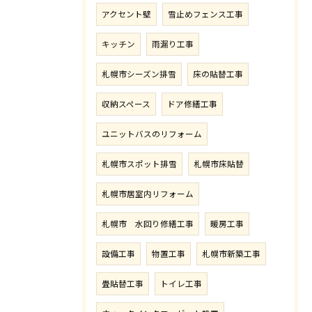
アクセント壁
雪止めフェンス工事
キッチン
雨漏り工事
札幌市シーズン排雪
床の貼替工事
収納スペース
ドア修繕工事
ユニットバスのリフォーム
札幌市スポット排雪
札幌市床貼替
札幌市居室内リフォーム
札幌市 水回り修繕工事
暖房工事
設備工事
物置工事
札幌市新築工事
畳貼替工事
トイレ工事