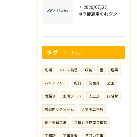
2026/07/22
❄季節雇用の4tダンプの運転手募集⛄
タグ
Tags
札幌
クロス貼替
収納
畳
増築
バリアフリー
蛇口
洗面台
造園
雨漏り
玄関フード
人工芝
床貼替
居室内リフォーム
ナオキ工務店
網戸修繕工事
見積もり作成ご相談
工務店
工事業者
冬囲い工事