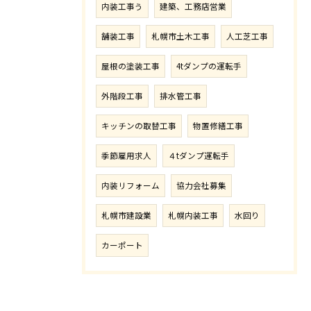
内装工事う
建築、工務店営業
舗装工事
札幌市土木工事
人工芝工事
屋根の塗装工事
4tダンプの運転手
外階段工事
排水管工事
キッチンの取替工事
物置修繕工事
季節雇用求人
４tダンプ運転手
内装リフォーム
協力会社募集
札幌市建設業
札幌内装工事
水回り
カーポート