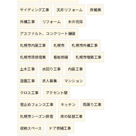
サイディング工事
天井リフォーム
床暖房
外構工事
リフォーム
木の伐採
アスファルト、コンクリート舗装
札幌市内装工事
札幌市
札幌市外構工事
札幌市除排雪業
看板修繕
札幌市増築工事
土木工事
水回り工事
内装工事
造園工事
求人募集
マンション
クロス工事
アクセント壁
雪止めフェンス工事
キッチン
雨漏り工事
札幌市シーズン排雪
床の貼替工事
収納スペース
ドア修繕工事