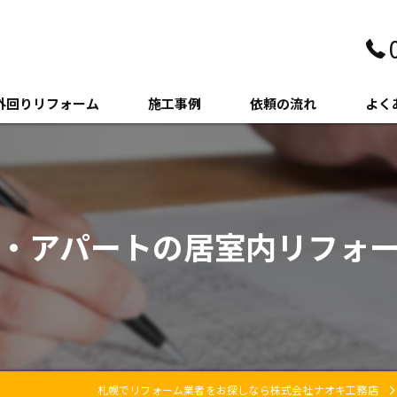
外回りリフォーム
施工事例
依頼の流れ
よく
壁・サイディング
クステリア
・アパートの居室内リフォ
木・増築
札幌でリフォーム業者をお探しなら株式会社ナオキ工務店