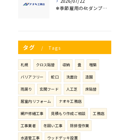
2026/07/22
❄季節雇用の4tダンプの運転手募集⛄
タグ
Tags
札幌
クロス貼替
収納
畳
増築
バリアフリー
蛇口
洗面台
造園
雨漏り
玄関フード
人工芝
床貼替
居室内リフォーム
ナオキ工務店
網戸修繕工事
見積もり作成ご相談
工務店
工事業者
冬囲い工事
除排雪作業
水道管工事
ウッドデッキ設置