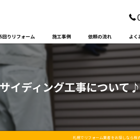
外回りリフォーム
施工事例
依頼の流れ
よく
壁・サイディング
クステリア
サイディング工事について
木・増築
札幌でリフォーム業者をお探しなら株