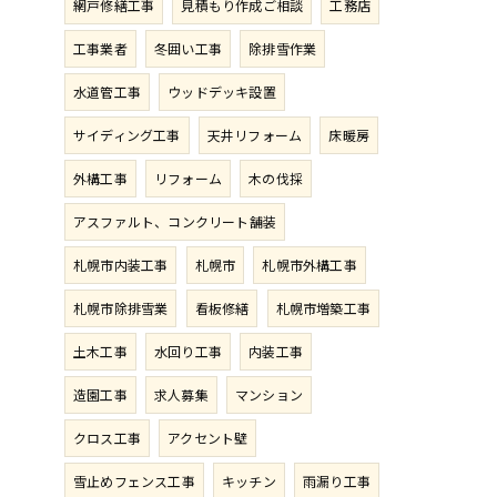
網戸修繕工事
見積もり作成ご相談
工務店
工事業者
冬囲い工事
除排雪作業
水道管工事
ウッドデッキ設置
サイディング工事
天井リフォーム
床暖房
外構工事
リフォーム
木の伐採
アスファルト、コンクリート舗装
札幌市内装工事
札幌市
札幌市外構工事
札幌市除排雪業
看板修繕
札幌市増築工事
土木工事
水回り工事
内装工事
造園工事
求人募集
マンション
クロス工事
アクセント壁
雪止めフェンス工事
キッチン
雨漏り工事