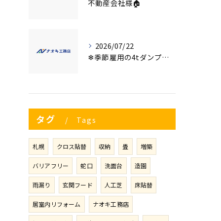
不動産会社様🏠
2026/07/22
❄季節雇用の4tダンプの運転手募集⛄
タグ
Tags
札幌
クロス貼替
収納
畳
増築
バリアフリー
蛇口
洗面台
造園
雨漏り
玄関フード
人工芝
床貼替
居室内リフォーム
ナオキ工務店