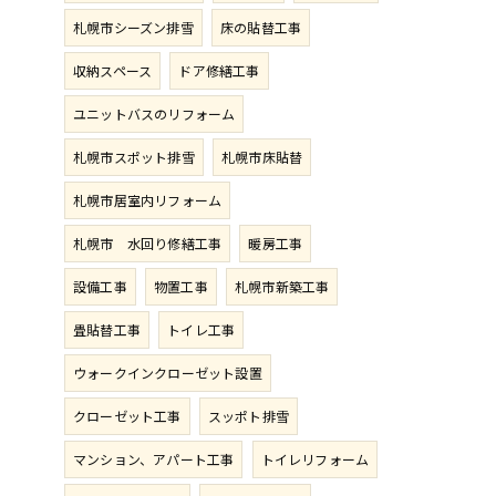
札幌市シーズン排雪
床の貼替工事
収納スペース
ドア修繕工事
ユニットバスのリフォーム
札幌市スポット排雪
札幌市床貼替
札幌市居室内リフォーム
札幌市 水回り修繕工事
暖房工事
設備工事
物置工事
札幌市新築工事
畳貼替工事
トイレ工事
ウォークインクローゼット設置
クローゼット工事
スッポト排雪
マンション、アパート工事
トイレリフォーム