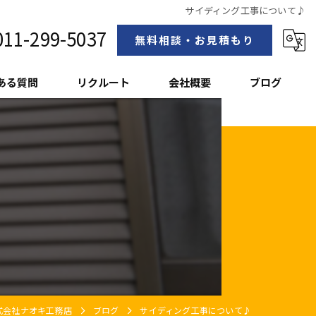
サイディング工事について♪
011-299-5037
無料相談・お見積もり
ある質問
リクルート
会社概要
ブログ
スタッフ紹介
♪
式会社ナオキ工務店
ブログ
サイディング工事について♪