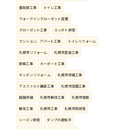
畳貼替工事
トイレ工事
ウォークインクローゼット設置
クローゼット工事
スッポト排雪
マンション、アパート工事
トイレリフォーム
札幌市リフォーム
札幌市塗装工事
新築工事
カーポート工事
キッチンリフォーム
札幌市修繕工事
アスファルト舗装工事
札幌市造園工事
庭園修繕
札幌市解体工事
札幌市増築
解体工事
札幌市工事
札幌市除排雪
シーズン排雪
ダンプの運転手