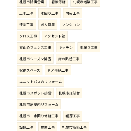
札幌市除排雪業
看板修繕
札幌市増築工事
土木工事
水回り工事
内装工事
造園工事
求人募集
マンション
クロス工事
アクセント壁
雪止めフェンス工事
キッチン
雨漏り工事
札幌市シーズン排雪
床の貼替工事
収納スペース
ドア修繕工事
ユニットバスのリフォーム
札幌市スポット排雪
札幌市床貼替
札幌市居室内リフォーム
札幌市 水回り修繕工事
暖房工事
設備工事
物置工事
札幌市新築工事