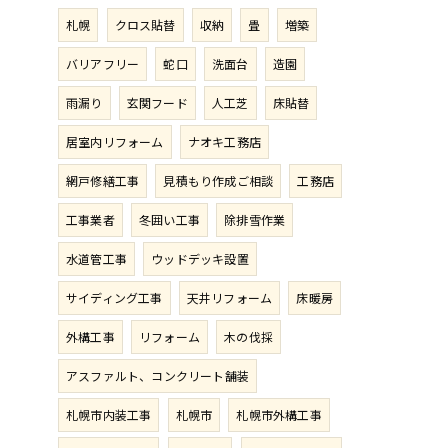
札幌
クロス貼替
収納
畳
増築
バリアフリー
蛇口
洗面台
造園
雨漏り
玄関フード
人工芝
床貼替
居室内リフォーム
ナオキ工務店
網戸修繕工事
見積もり作成ご相談
工務店
工事業者
冬囲い工事
除排雪作業
水道管工事
ウッドデッキ設置
サイディング工事
天井リフォーム
床暖房
外構工事
リフォーム
木の伐採
アスファルト、コンクリート舗装
札幌市内装工事
札幌市
札幌市外構工事