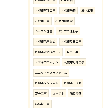
札幌市造園工事
庭園修繕
札幌市解体工事
札幌市増築
解体工事
札幌市工事
札幌市除排雪
シーズン排雪
ダンプの運転手
札幌市除雪業者
札幌市屋根工事
札幌市収納スペース
剪定工事
ナオキコウムテン
札幌市近郊工事
ユニットバスリフォーム
札幌市ダンプ求人
札幌市 床暖
窓の工事
さっぽろ
暖房修理
床貼替工事