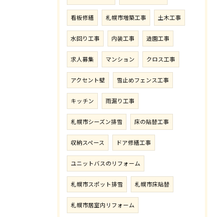
看板修繕
札幌市増築工事
土木工事
水回り工事
内装工事
造園工事
求人募集
マンション
クロス工事
アクセント壁
雪止めフェンス工事
キッチン
雨漏り工事
札幌市シーズン排雪
床の貼替工事
収納スペース
ドア修繕工事
ユニットバスのリフォーム
札幌市スポット排雪
札幌市床貼替
札幌市居室内リフォーム