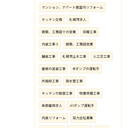
マンション、アパート居室内リフォーム
キッチン交換
札幌市求人
建築、工務店での営業
床暖工事
内装工事う
建築、工務店営業
舗装工事
札幌市土木工事
人工芝工事
屋根の塗装工事
4tダンプの運転手
外階段工事
排水管工事
キッチンの取替工事
物置修繕工事
季節雇用求人
４tダンプ運転手
内装リフォーム
協力会社募集