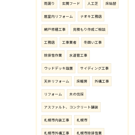
雨漏り
玄関フード
人工芝
床貼替
居室内リフォーム
ナオキ工務店
網戸修繕工事
見積もり作成ご相談
工務店
工事業者
冬囲い工事
除排雪作業
水道管工事
ウッドデッキ設置
サイディング工事
天井リフォーム
床暖房
外構工事
リフォーム
木の伐採
アスファルト、コンクリート舗装
札幌市内装工事
札幌市
札幌市外構工事
札幌市除排雪業