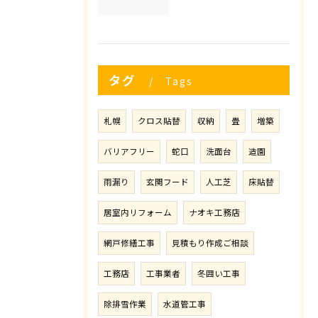
タグ
Tags
札幌
クロス貼替
収納
畳
増築
バリアフリー
蛇口
洗面台
造園
雨漏り
玄関フード
人工芝
床貼替
居室内リフォーム
ナオキ工務店
網戸修繕工事
見積もり作成ご相談
工務店
工事業者
冬囲い工事
除排雪作業
水道管工事