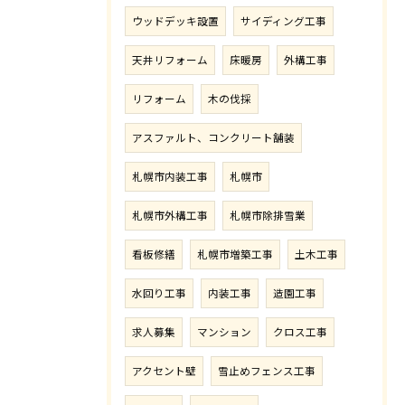
ウッドデッキ設置
サイディング工事
天井リフォーム
床暖房
外構工事
リフォーム
木の伐採
アスファルト、コンクリート舗装
札幌市内装工事
札幌市
札幌市外構工事
札幌市除排雪業
看板修繕
札幌市増築工事
土木工事
水回り工事
内装工事
造園工事
求人募集
マンション
クロス工事
アクセント壁
雪止めフェンス工事