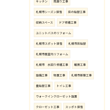
キッチン
雨漏り工事
札幌市シーズン排雪
床の貼替工事
収納スペース
ドア修繕工事
ユニットバスのリフォーム
札幌市スポット排雪
札幌市床貼替
札幌市居室内リフォーム
札幌市 水回り修繕工事
暖房工事
設備工事
物置工事
札幌市新築工事
畳貼替工事
トイレ工事
ウォークインクローゼット設置
クローゼット工事
スッポト排雪