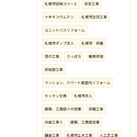
札幌市収納スペース
剪定工事
ナオキコウムテン
札幌市近郊工事
ユニットバスリフォーム
札幌市ダンプ求人
札幌市 床暖
窓の工事
さっぽろ
暖房修理
床貼替工事
マンション、アパート居室内リフォーム
キッチン交換
札幌市求人
建築、工務店での営業
床暖工事
内装工事う
建築、工務店営業
舗装工事
札幌市土木工事
人工芝工事