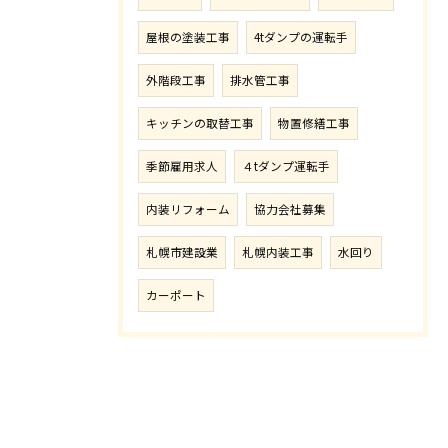
屋根の塗装工事
4tダンプの運転手
外階段工事
排水管工事
キッチンの取替工事
物置修繕工事
季節雇用求人
４tダンプ運転手
内装リフォーム
協力会社募集
札幌市建設業
札幌内装工事
水回り
カーポート