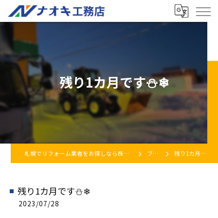
残り1カ月です⛄❄
札幌でリフォーム業者をお探しなら株式会社ナオキ工務店
ブログ
残り1カ月です⛄❄
残り1カ月です⛄❄
2023/07/28