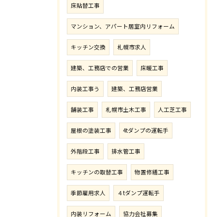
床貼替工事
マンション、アパート居室内リフォーム
キッチン交換
札幌市求人
建築、工務店での営業
床暖工事
内装工事う
建築、工務店営業
舗装工事
札幌市土木工事
人工芝工事
屋根の塗装工事
4tダンプの運転手
外階段工事
排水管工事
キッチンの取替工事
物置修繕工事
季節雇用求人
４tダンプ運転手
内装リフォーム
協力会社募集