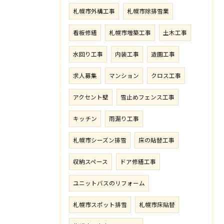
札幌市外構工事
札幌市除排雪業
看板修繕
札幌市増築工事
土木工事
水回り工事
内装工事
造園工事
求人募集
マンション
クロス工事
アクセント壁
雪止めフェンス工事
キッチン
雨漏り工事
札幌市シーズン排雪
床の貼替工事
収納スペース
ドア修繕工事
ユニットバスのリフォーム
札幌市スポット排雪
札幌市床貼替