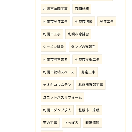
札幌市造園工事
庭園修繕
札幌市解体工事
札幌市増築
解体工事
札幌市工事
札幌市除排雪
シーズン排雪
ダンプの運転手
札幌市除雪業者
札幌市屋根工事
札幌市収納スペース
剪定工事
ナオキコウムテン
札幌市近郊工事
ユニットバスリフォーム
札幌市ダンプ求人
札幌市 床暖
窓の工事
さっぽろ
暖房修理