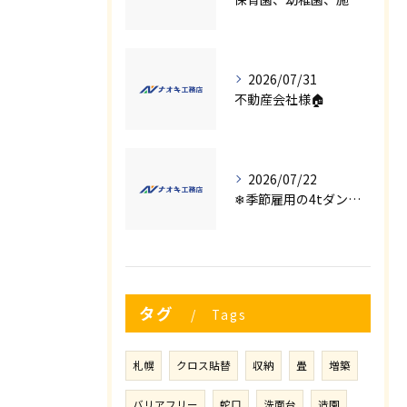
2026/07/31
不動産会社様🏠
2026/07/22
❄季節雇用の4tダンプの運転手募集⛄
タグ
Tags
札幌
クロス貼替
収納
畳
増築
バリアフリー
蛇口
洗面台
造園