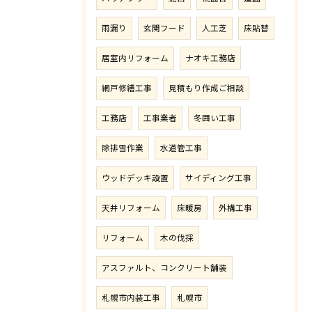
雨漏り
玄関フード
人工芝
床貼替
居室内リフォーム
ナオキ工務店
網戸修繕工事
見積もり作成ご相談
工務店
工事業者
冬囲い工事
除排雪作業
水道管工事
ウッドデッキ設置
サイディング工事
天井リフォーム
床暖房
外構工事
リフォーム
木の伐採
アスファルト、コンクリート舗装
札幌市内装工事
札幌市