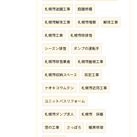
札幌市造園工事
庭園修繕
札幌市解体工事
札幌市増築
解体工事
札幌市工事
札幌市除排雪
シーズン排雪
ダンプの運転手
札幌市除雪業者
札幌市屋根工事
札幌市収納スペース
剪定工事
ナオキコウムテン
札幌市近郊工事
ユニットバスリフォーム
札幌市ダンプ求人
札幌市 床暖
窓の工事
さっぽろ
暖房修理