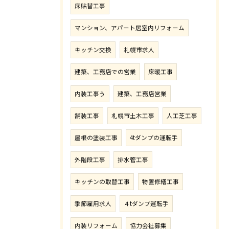
床貼替工事
マンション、アパート居室内リフォーム
キッチン交換
札幌市求人
建築、工務店での営業
床暖工事
内装工事う
建築、工務店営業
舗装工事
札幌市土木工事
人工芝工事
屋根の塗装工事
4tダンプの運転手
外階段工事
排水管工事
キッチンの取替工事
物置修繕工事
季節雇用求人
４tダンプ運転手
内装リフォーム
協力会社募集