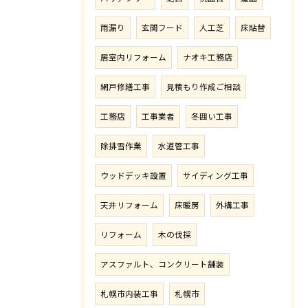
雨漏り
玄関フード
人工芝
床貼替
居室内リフォーム
ナオキ工務店
網戸修繕工事
見積もり作成ご相談
工務店
工事業者
冬囲い工事
除排雪作業
水道管工事
ウッドデッキ設置
サイディング工事
天井リフォーム
床暖房
外構工事
リフォーム
木の伐採
アスファルト、コンクリート舗装
札幌市内装工事
札幌市