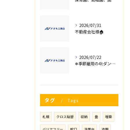
2026/07/31
不動産会社様🏠
2026/07/22
❄季節雇用の4tダンプの運転手募集⛄
タグ
Tags
札幌
クロス貼替
収納
畳
増築
バリアフリー
蛇口
洗面台
造園