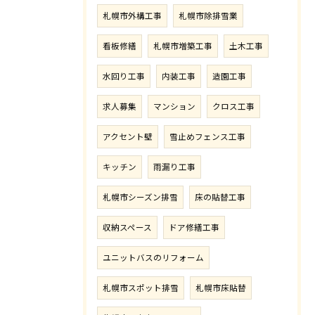
札幌市外構工事
札幌市除排雪業
看板修繕
札幌市増築工事
土木工事
水回り工事
内装工事
造園工事
求人募集
マンション
クロス工事
アクセント壁
雪止めフェンス工事
キッチン
雨漏り工事
札幌市シーズン排雪
床の貼替工事
収納スペース
ドア修繕工事
ユニットバスのリフォーム
札幌市スポット排雪
札幌市床貼替