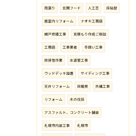
雨漏り
玄関フード
人工芝
床貼替
居室内リフォーム
ナオキ工務店
網戸修繕工事
見積もり作成ご相談
工務店
工事業者
冬囲い工事
除排雪作業
水道管工事
ウッドデッキ設置
サイディング工事
天井リフォーム
床暖房
外構工事
リフォーム
木の伐採
アスファルト、コンクリート舗装
札幌市内装工事
札幌市