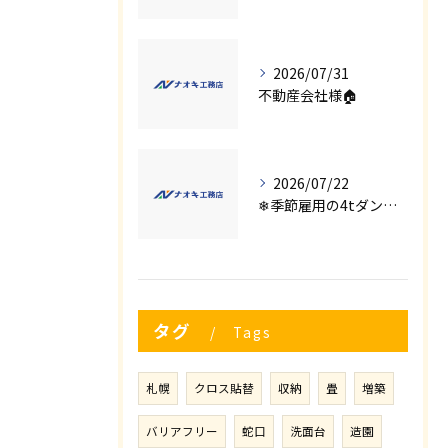
2026/07/31
不動産会社様🏠
2026/07/22
❄季節雇用の4tダンプの運転手募集⛄
タグ
Tags
札幌
クロス貼替
収納
畳
増築
バリアフリー
蛇口
洗面台
造園