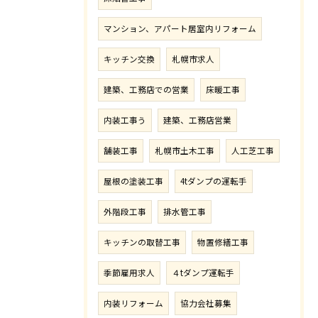
マンション、アパート居室内リフォーム
キッチン交換
札幌市求人
建築、工務店での営業
床暖工事
内装工事う
建築、工務店営業
舗装工事
札幌市土木工事
人工芝工事
屋根の塗装工事
4tダンプの運転手
外階段工事
排水管工事
キッチンの取替工事
物置修繕工事
季節雇用求人
４tダンプ運転手
内装リフォーム
協力会社募集