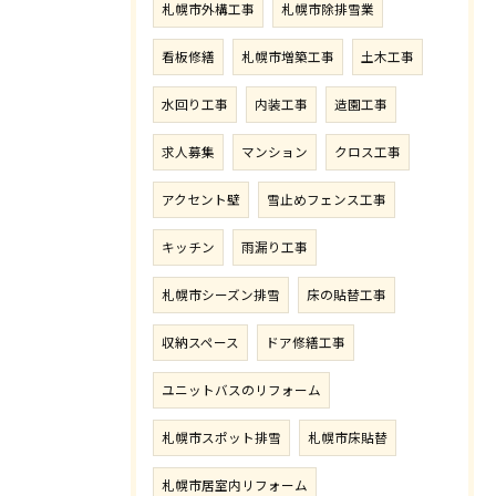
札幌市外構工事
札幌市除排雪業
看板修繕
札幌市増築工事
土木工事
水回り工事
内装工事
造園工事
求人募集
マンション
クロス工事
アクセント壁
雪止めフェンス工事
キッチン
雨漏り工事
札幌市シーズン排雪
床の貼替工事
収納スペース
ドア修繕工事
ユニットバスのリフォーム
札幌市スポット排雪
札幌市床貼替
札幌市居室内リフォーム