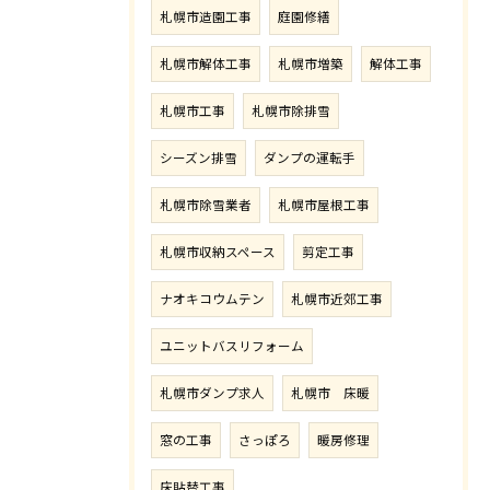
札幌市造園工事
庭園修繕
札幌市解体工事
札幌市増築
解体工事
札幌市工事
札幌市除排雪
シーズン排雪
ダンプの運転手
札幌市除雪業者
札幌市屋根工事
札幌市収納スペース
剪定工事
ナオキコウムテン
札幌市近郊工事
ユニットバスリフォーム
札幌市ダンプ求人
札幌市 床暖
窓の工事
さっぽろ
暖房修理
床貼替工事