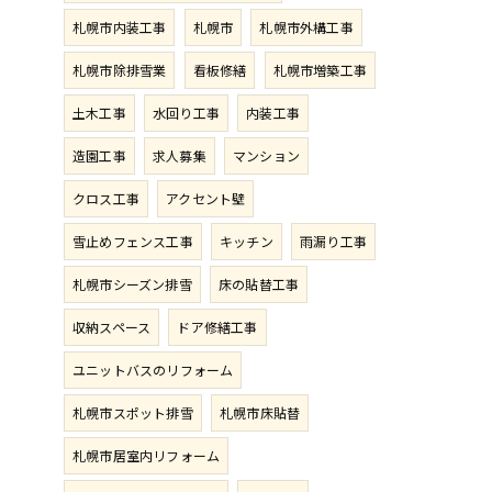
札幌市内装工事
札幌市
札幌市外構工事
札幌市除排雪業
看板修繕
札幌市増築工事
土木工事
水回り工事
内装工事
造園工事
求人募集
マンション
クロス工事
アクセント壁
雪止めフェンス工事
キッチン
雨漏り工事
札幌市シーズン排雪
床の貼替工事
収納スペース
ドア修繕工事
ユニットバスのリフォーム
札幌市スポット排雪
札幌市床貼替
札幌市居室内リフォーム