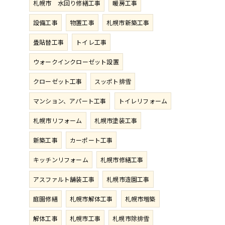
札幌市 水回り修繕工事
暖房工事
設備工事
物置工事
札幌市新築工事
畳貼替工事
トイレ工事
ウォークインクローゼット設置
クローゼット工事
スッポト排雪
マンション、アパート工事
トイレリフォーム
札幌市リフォーム
札幌市塗装工事
新築工事
カーポート工事
キッチンリフォーム
札幌市修繕工事
アスファルト舗装工事
札幌市造園工事
庭園修繕
札幌市解体工事
札幌市増築
解体工事
札幌市工事
札幌市除排雪