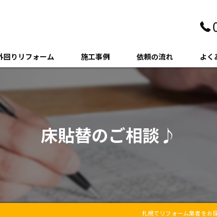
外回りリフォーム
施工事例
依頼の流れ
よく
壁・サイディング
クステリア
床貼替のご相談♪
木・増築
札幌でリフォーム業者をお