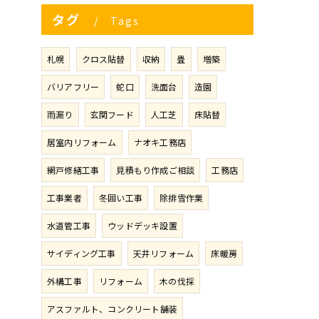
タグ
Tags
札幌
クロス貼替
収納
畳
増築
バリアフリー
蛇口
洗面台
造園
雨漏り
玄関フード
人工芝
床貼替
居室内リフォーム
ナオキ工務店
網戸修繕工事
見積もり作成ご相談
工務店
工事業者
冬囲い工事
除排雪作業
水道管工事
ウッドデッキ設置
サイディング工事
天井リフォーム
床暖房
外構工事
リフォーム
木の伐採
アスファルト、コンクリート舗装