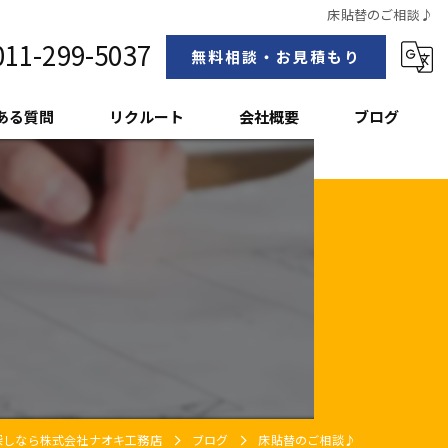
床貼替のご相談♪
011-299-5037
無料相談・お見積もり
ある質問
リクルート
会社概要
ブログ
スタッフ紹介
探しなら株式会社ナオキ工務店
ブログ
床貼替のご相談♪