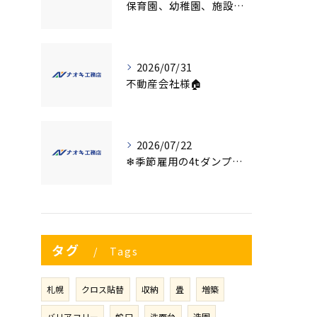
保育園、幼稚園、施設様！！内装リフォームでお悩み事はございませんか？
2026/07/31
不動産会社様🏠
2026/07/22
❄季節雇用の4tダンプの運転手募集⛄
タグ
Tags
札幌
クロス貼替
収納
畳
増築
バリアフリー
蛇口
洗面台
造園