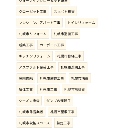
ウォークインクローゼット設置
クローゼット工事
スッポト排雪
マンション、アパート工事
トイレリフォーム
札幌市リフォーム
札幌市塗装工事
新築工事
カーポート工事
キッチンリフォーム
札幌市修繕工事
アスファルト舗装工事
札幌市造園工事
庭園修繕
札幌市解体工事
札幌市増築
解体工事
札幌市工事
札幌市除排雪
シーズン排雪
ダンプの運転手
札幌市除雪業者
札幌市屋根工事
札幌市収納スペース
剪定工事