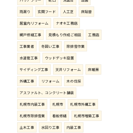
雨漏り
玄関フード
人工芝
床貼替
居室内リフォーム
ナオキ工務店
網戸修繕工事
見積もり作成ご相談
工務店
工事業者
冬囲い工事
除排雪作業
水道管工事
ウッドデッキ設置
サイディング工事
天井リフォーム
床暖房
外構工事
リフォーム
木の伐採
アスファルト、コンクリート舗装
札幌市内装工事
札幌市
札幌市外構工事
札幌市除排雪業
看板修繕
札幌市増築工事
土木工事
水回り工事
内装工事