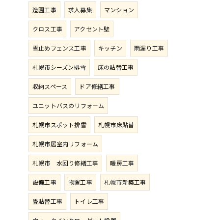
造園工事
求人募集
マンション
クロス工事
アクセント壁
雪止めフェンス工事
キッチン
雨漏り工事
札幌市シーズン排雪
床の貼替工事
収納スペース
ドア修繕工事
ユニットバスのリフォーム
札幌市スポット排雪
札幌市床貼替
札幌市居室内リフォーム
札幌市 水回り修繕工事
暖房工事
設備工事
物置工事
札幌市新築工事
畳貼替工事
トイレ工事