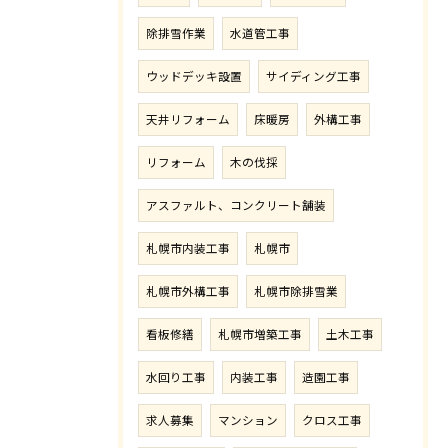
除排雪作業
水道管工事
ウッドデッキ設置
サイディング工事
天井リフォーム
床暖房
外構工事
リフォーム
木の伐採
アスファルト、コンクリート舗装
札幌市内装工事
札幌市
札幌市外構工事
札幌市除排雪業
看板修繕
札幌市増築工事
土木工事
水回り工事
内装工事
造園工事
求人募集
マンション
クロス工事