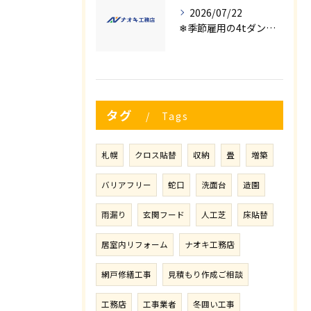
2026/07/22
❄季節雇用の4tダンプの運転手募集⛄
タグ
Tags
札幌
クロス貼替
収納
畳
増築
バリアフリー
蛇口
洗面台
造園
雨漏り
玄関フード
人工芝
床貼替
居室内リフォーム
ナオキ工務店
網戸修繕工事
見積もり作成ご相談
工務店
工事業者
冬囲い工事