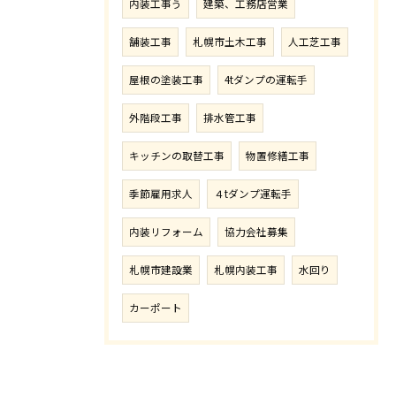
内装工事う
建築、工務店営業
舗装工事
札幌市土木工事
人工芝工事
屋根の塗装工事
4tダンプの運転手
外階段工事
排水管工事
キッチンの取替工事
物置修繕工事
季節雇用求人
４tダンプ運転手
内装リフォーム
協力会社募集
札幌市建設業
札幌内装工事
水回り
カーポート