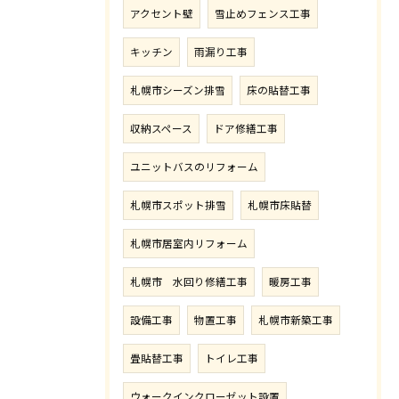
アクセント壁
雪止めフェンス工事
キッチン
雨漏り工事
札幌市シーズン排雪
床の貼替工事
収納スペース
ドア修繕工事
ユニットバスのリフォーム
札幌市スポット排雪
札幌市床貼替
札幌市居室内リフォーム
札幌市 水回り修繕工事
暖房工事
設備工事
物置工事
札幌市新築工事
畳貼替工事
トイレ工事
ウォークインクローゼット設置