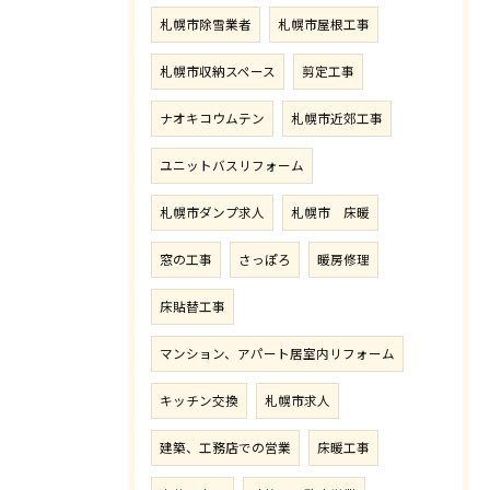
札幌市除雪業者
札幌市屋根工事
札幌市収納スペース
剪定工事
ナオキコウムテン
札幌市近郊工事
ユニットバスリフォーム
札幌市ダンプ求人
札幌市 床暖
窓の工事
さっぽろ
暖房修理
床貼替工事
マンション、アパート居室内リフォーム
キッチン交換
札幌市求人
建築、工務店での営業
床暖工事